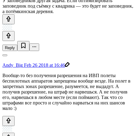
У заповедников другая задача. Если оптимизировать
заповедник под съёмку с квадрика — это будет не заповедник,
а потёмкинская деревня.
Reply
Andy_Big
Feb 26 2018 at 16:46
Вообще-то без получения разрешения на ИВП полеты
беспилотных аппаратов запрещены вообще везде. На полет в
запретных зонах разрешение, разумеется, не выдадут. А
получив разрешение, на штраф не нарвешься. А не получив
его, нарвешься в любом месте (если поймают). Так что со
штрафами все просто и случайно нарваться на них шансов
мало :)