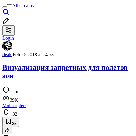
All streams
Login
disik
Feb 26 2018 at 14:58
Визуализация запретных для полетов
зон
1 min
39K
Multicopters
+32
35