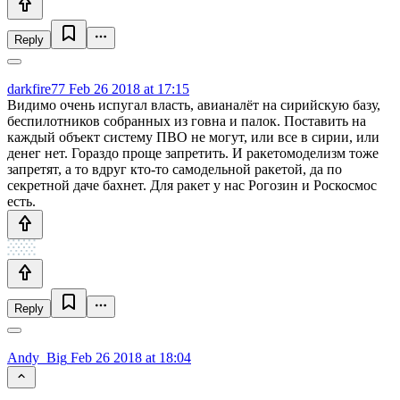
Reply
darkfire77
Feb 26 2018 at 17:15
Видимо очень испугал власть, авианалёт на сирийскую базу,
беспилотников собранных из говна и палок. Поставить на
каждый объект систему ПВО не могут, или все в сирии, или
денег нет. Гораздо проще запретить. И ракетомоделизм тоже
запретят, а то вдруг кто-то самодельной ракетой, да по
секретной даче бахнет. Для ракет у нас Рогозин и Роскосмос
есть.
Reply
Andy_Big
Feb 26 2018 at 18:04