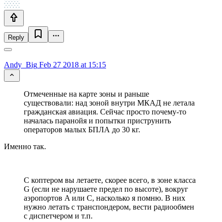
Reply
Andy_Big
Feb 27 2018 at 15:15
Отмеченные на карте зоны и раньше
существовали: над зоной внутри МКАД не летала
гражданская авиация. Сейчас просто почему-то
началась паранойя и попытки приструнить
операторов малых БПЛА до 30 кг.
Именно так.
С коптером вы летаете, скорее всего, в зоне класса
G (если не нарушаете предел по высоте), вокруг
аэропортов A или C, насколько я помню. В них
нужно летать с транспондером, вести радиообмен
с диспетчером и т.п.