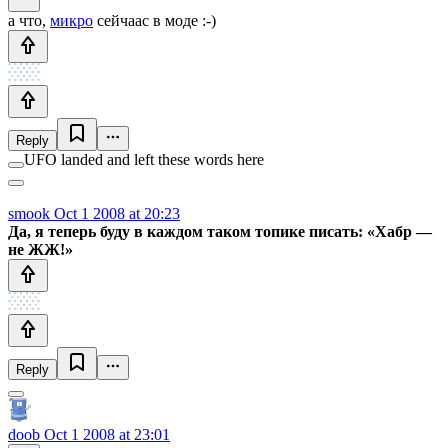
а что,
микро
сейчаас в моде :-)
Reply
UFO landed and left these words here
smook
Oct 1 2008 at 20:23
Да, я теперь буду в каждом таком топике писать: «Хабр —
не ЖЖ!»
Reply
doob
Oct 1 2008 at 23:01