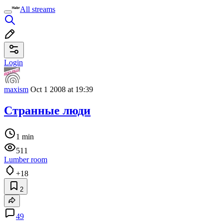
All streams
Login
maxism
Oct 1 2008 at 19:39
Странные люди
1 min
511
Lumber room
+18
2
49