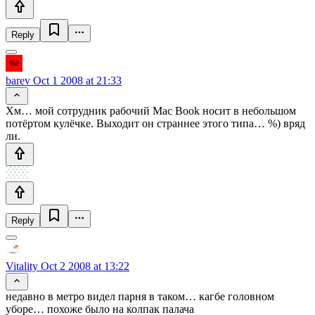
Reply
barev
Oct 1 2008 at 21:33
Хм… мой сотрудник рабочий Mac Book носит в небольшом
потёртом кулёчке. Выходит он страннее этого типа… %) вряд
ли.
Reply
Vitality
Oct 2 2008 at 13:22
недавно в метро видел парня в таком… кагбе головном
уборе… похоже было на колпак палача