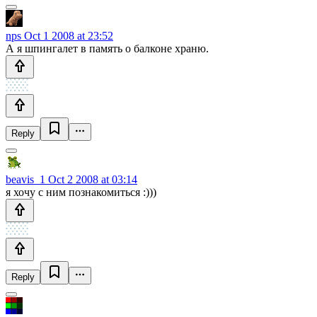
nps
Oct 1 2008 at 23:52
А я шпингалет в память о балконе храню.
Reply
beavis_1
Oct 2 2008 at 03:14
я хочу с ним познакомиться :)))
Reply