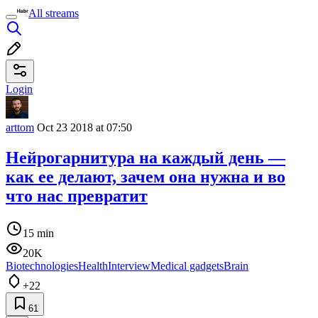
All streams
Login
arttom
Oct 23 2018 at 07:50
Нейрогарнитура на каждый день —
как ее делают, зачем она нужна и во
что нас превратит
15 min
20K
Biotechnologies
Health
Interview
Medical gadgets
Brain
+22
61