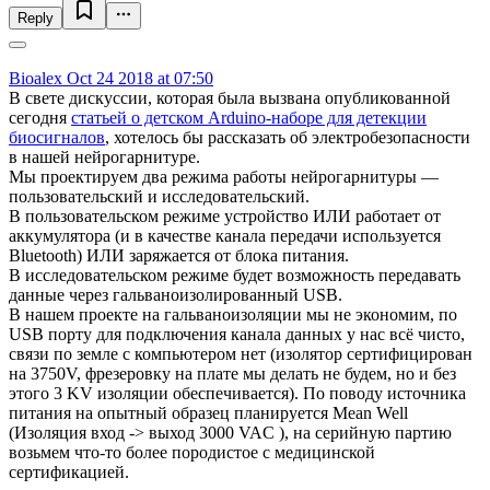
Reply
Bioalex
Oct 24 2018 at 07:50
В свете дискуссии, которая была вызвана опубликованной
сегодня
статьей о детском Arduino-наборе для детекции
биосигналов
, хотелось бы рассказать об электробезопасности
в нашей нейрогарнитуре.
Мы проектируем два режима работы нейрогарнитуры —
пользовательский и исследовательский.
В пользовательском режиме устройство ИЛИ работает от
аккумулятора (и в качестве канала передачи используется
Bluetooth) ИЛИ заряжается от блока питания.
В исследовательском режиме будет возможность передавать
данные через гальваноизолированный USB.
В нашем проекте на гальваноизоляции мы не экономим, по
USB порту для подключения канала данных у нас всё чисто,
связи по земле с компьютером нет (изолятор сертифицирован
на 3750V, фрезеровку на плате мы делать не будем, но и без
этого 3 KV изоляции обеспечивается). По поводу источника
питания на опытный образец планируется Mean Well
(Изоляция вход -> выход 3000 VAC ), на серийную партию
возьмем что-то более породистое с медицинской
сертификацией.