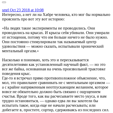
smrl
Oct 23 2018 at 10:08
Интересно, а нет ли на Хабре человека, кто мог бы нормально
прояснить про вот эту вот историю:
«На людях такие эксперименты не проводились. Они
проводились на крысах. И крысы себя убивали. Они умирали
от истощения, потому что им больше ничего не было нужно.
Они постоянно стимулировали так называемый центр
удовольствия — можно сказать, испытывали хронический
ментальный оргазм.»
Насколько я понимаю, хоть это и пересказывается
десятилетиями как установленный научный факт, — но это
все же байка, основанная на очень произвольной трактовке
поведения крыс.
Где-то я встречал прямо противоположное объяснение, что,
мол, это правильнее сравнивать не с ментальным оргазмом —
а с крайне напряженным неотпускающим желанием, которое
вовсе не обязательно должно быть связано с ощущением
счастья. Вроде того, как вы расчесываете место укуса, и вам
трудно остановиться, — однако едва ли вы захотели бы
испытать такое, когда еще не начали расчесывать; или
добегаете в, простите, сортир, сдерживаясь из последних сил.