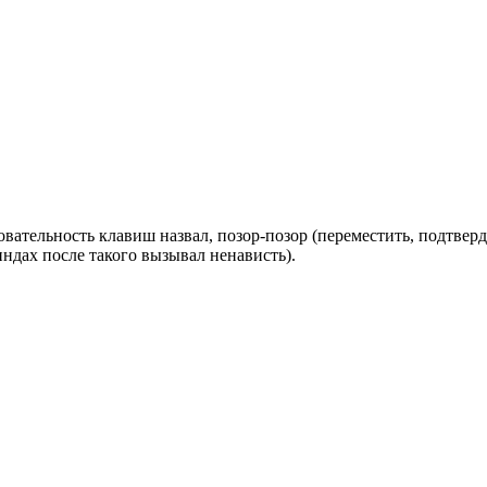
ательность клавиш назвал, позор-позор (переместить, подтверди
индах после такого вызывал ненависть).