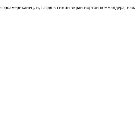
афроамериканец, и, глядя в синий экран нортон коммандера, нажимае