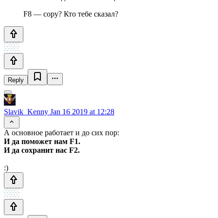
F8 — copy? Кто тебе сказал?
Reply
Slavik_Kenny
Jan 16 2019 at 12:28
А основное работает и до сих пор:
И да поможет нам F1.
И да сохранит нас F2.
:)