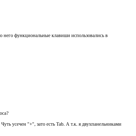
 до него функциональные клавиши использовались в
оса?
уть усечен "+", зато есть Tab. А т.к. я двухпанельниками