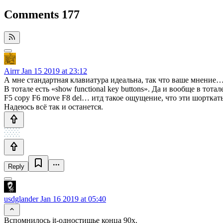
Comments
177
Airrr
Jan 15 2019 at 23:12
А мне стандартная клавиатура идеальна, так что ваше мнение… 
В тотале есть «show functional key buttons». Да и вообще в тот
F5 copy F6 move F8 del… итд такое ощущение, что эти шортка
Надеюсь всё так и останется.
Reply
usdglander
Jan 16 2019 at 05:40
Вспомнилось it-одностишье конца 90х.