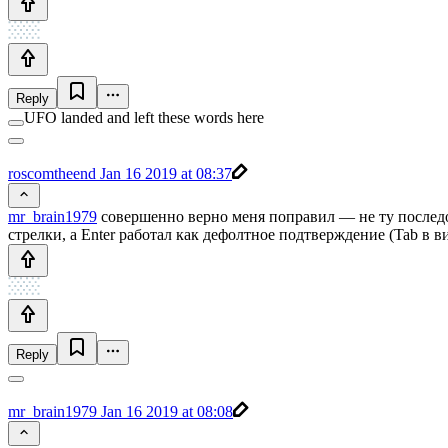
Reply
UFO landed and left these words here
roscomtheend
Jan 16 2019 at 08:37
mr_brain1979
совершенно верно меня поправил — не ту последов
стрелки, а Enter работал как дефолтное подтверждение (Tab в в
Reply
mr_brain1979
Jan 16 2019 at 08:08