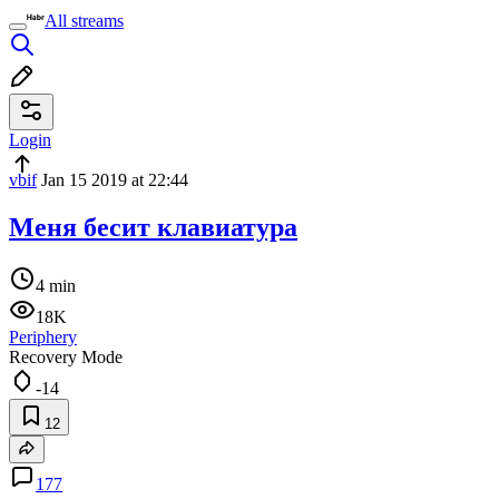
All streams
Login
vbif
Jan 15 2019 at 22:44
Меня бесит клавиатура
4 min
18K
Periphery
Recovery Mode
-14
12
177