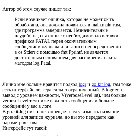
Автор об этом случае пишет так:
Если возникает ошибка, которая не может быть
обработана, она должна появиться в main.main там,
где программа завершается. Незначительные
неудобства, связанные с необходимостью вставки
префикса FATAL перед окончательным
сообщением журнала или записи непосредственно
в os.Stderr с помощью fmt.Fprintf, не является
достаточным основанием для расширения пакета
матодом log.Fatal.
Лично мне больше нравится подход
logr
и
go-kit-log
, там тоже
есть интерфейс логгера сильно ограниченный. В logr есть
вывод с уровнем важности, V(verboseLevel int), чем больше
verboseLevel тем ниже важность сообщения и больше
сообщений у вас в логе.
В go-kit-log никто не запрещает вам указывать название
уровней для записи журнала, но вы это передаете как
параметр вызова.
Интерфейс тут такой: