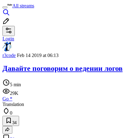
All streams
Login
r3code
Feb 14 2019 at 06:13
Давайте поговорим о ведении логов
5 min
29K
Go
*
Translation
0
34