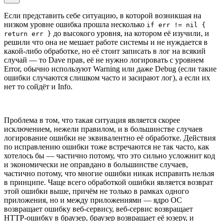
Если представить себе ситуацию, в которой возникшая на
низком уровне ошибка прошла несколько
if err != nil {
до высокого уровня, на котором её изучили, и
return err }
решили что она не мешает работе системы и не нуждается в
какой-либо обработке, но её стоит записать в лог на всякий
случай — то Dave прав, её не нужно логировать с уровнем
Error, обычно используют Warning или даже Debug (если такие
ошибки случаются слишком часто и засирают лог), а если их
нет то сойдёт и Info.
Проблема в том, что такая ситуация является скорее
исключением, нежели правилом, и в большинстве случаев
логирование ошибки не эквивалентно её обработке. Действия
по исправлению ошибки тоже встречаются не так часто, как
хотелось бы — частично потому, что это сильно усложнит код
и экономически не оправдано в большинстве случаев,
частично потому, что многие ошибки никак исправить нельзя
в принципе. Чаще всего обработкой ошибки является возврат
этой ошибки выше, причём не только в рамках одного
приложения, но и между приложениями — ядро ОС
возвращает ошибку веб-сервису, веб-сервис возвращает
HTTP-ошибку в браузер, браузер возвращает её юзеру, и