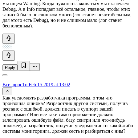
мы ищем Warning. Когда нужно отлаживаться мы включаем
Debug. А в Info попадает всё остальное, главное, чтобы этих
записей было не слишком много (лог станет нечитабельным,
для этого есть Debug), но и не слишком мало (лог станет
бесполезным).
Reply
Bce_npocTo
Feb 15 2019 at 13:02
Как уведомлять разработчика программы, о том что
произошла ошибка? Разработчик другой системы, получив
респанс с ошибкой, должен писать в суппорт вашей
программы? Или все таки само приложение должно
залогировать ошибку(в файл, базу, сентри или что-нибудь
похожее), а разработчик, получив уведомление от какой-либо
системы мониторинга, должен сесть и разбираться с ним?