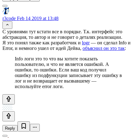
r3code
Feb 14 2019 at 13:48
С уровнями тут кстати все в порядке. Т.к. интерфейс это
абстракция, то автор и не говорит о деталях реализации.
Я это понял также как разработчик и
logr
— он сделал Info и
Error, и немного ушел от идей Дейва,
объяснил он это так
:
Info логи это то что вы хотите показать
пользователю, и что не является ошибкой. А
ошибки, то ошибки. Если ваш код получил
ошибку из подфункуции записывает эту ошибку в
лог и не возвращает ее вызвавшему —
используйте error логи.
Reply