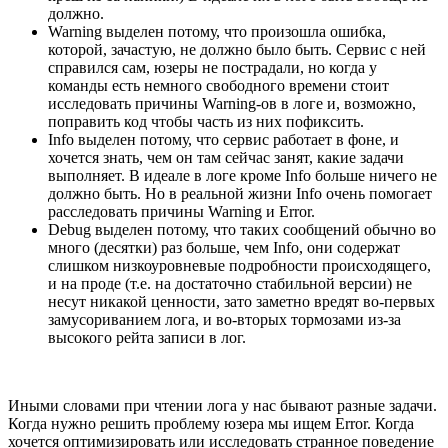
должно.
Warning выделен потому, что произошла ошибка,
которой, зачастую, не должно было быть. Сервис с ней
справился сам, юзеры не пострадали, но когда у
команды есть немного свободного времени стоит
исследовать причины Warning-ов в логе и, возможно,
поправить код чтобы часть из них пофиксить.
Info выделен потому, что сервис работает в фоне, и
хочется знать, чем он там сейчас занят, какие задачи
выполняет. В идеале в логе кроме Info больше ничего не
должно быть. Но в реальной жизни Info очень помогает
расследовать причины Warning и Error.
Debug выделен потому, что таких сообщений обычно во
много (десятки) раз больше, чем Info, они содержат
слишком низкоуровневые подробности происходящего,
и на проде (т.е. на достаточно стабильной версии) не
несут никакой ценности, зато заметно вредят во-первых
замусориванием лога, и во-вторых тормозами из-за
высокого рейта записи в лог.
Иными словами при чтении лога у нас бывают разные задачи.
Когда нужно решить проблему юзера мы ищем Error. Когда
хочется оптимизировать или исследовать странное поведение