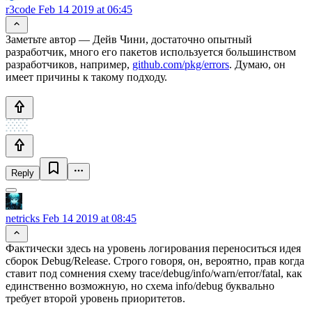
r3code
Feb 14 2019 at 06:45
Заметьте автор — Дейв Чини, достаточно опытный
разработчик, много его пакетов используется большинством
разработчиков, например,
github.com/pkg/errors
. Думаю, он
имеет причины к такому подходу.
Reply
netricks
Feb 14 2019 at 08:45
Фактически здесь на уровень логирования переноситься идея
сборок Debug/Release. Строго говоря, он, вероятно, прав когда
ставит под сомнения схему trace/debug/info/warn/error/fatal, как
единственно возможную, но схема info/debug буквально
требует второй уровень приоритетов.