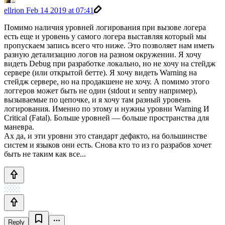
ellrion
Feb 14 2019 at 07:41
Помимо наличия уровней логирования при вызове логера
есть еще и уровень у самого логера выставляя который мы
пропускаем запись всего что ниже. Это позволяет нам иметь
разную детализацию логов на разном окружении. Я хочу
видеть Debug при разработке локально, но не хочу на стейдж
сервере (или открытой бетте). Я хочу видеть Warning на
стейдж сервере, но на продакшене не хочу. А помимо этого
логгеров может быть не один (stdout и sentry например),
вызываемые по цепочке, и я хочу там разный уровень
логирования. Именно по этому и нужны уровни Warning И
Critical (Fatal). Больше уровней — больше пространства для
маневра.
Ах да, и эти уровни это стандарт дефакто, на большинстве
систем и языков они есть. Снова кто то из го разрабов хочет
быть не таким как все...
Reply