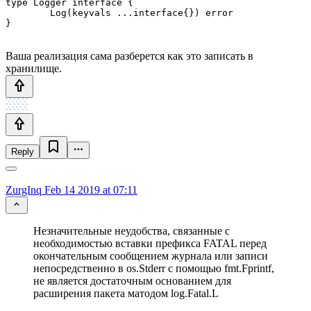
type Logger interface {

	Log(keyvals ...interface{}) error

Ваша реализация сама разберется как это записать в
хранилище.
Reply
ZurgInq
Feb 14 2019 at 07:11
Незначительные неудобства, связанные с
необходимостью вставки префикса FATAL перед
окончательным сообщением журнала или записи
непосредственно в os.Stderr с помощью fmt.Fprintf,
не является достаточным основанием для
расширения пакета матодом log.Fatal.L