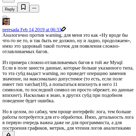
Reply
peresada
Feb 14 2019 at 06:33
Аналогично против warning, для меня это как «Ну вроде бы
что-то не то, и так быть не должно, ну и ладно, продолжаем»,
имхо это здоровый такой толчок для появления сложно-
отлавливаемых багов.
Из примера сложно-отлавливаемых багов в той же Mysql:
Если в поле занести данные, которые больше указанного типа,
то эта субд выдаст warning, но проведет операцию заменив
значение, на максимально допустимое (то есть, если поле
имеет тип varchar(10), а попытаться впихнуть в него 11
символов, то последний символ он просто обрежет, но данные
впихнет). Насколько я знаю, в других субд при подобном
поведение будет ошибка.
Но в целом, по сабжу, чем проще интерфейс лога, тем больше
работы потребуется для его обработки. Имхо, детальность лога
в первую очередь важна даже не для программиста, а для
построения графиков, метрик, для чтения логов аналитиками