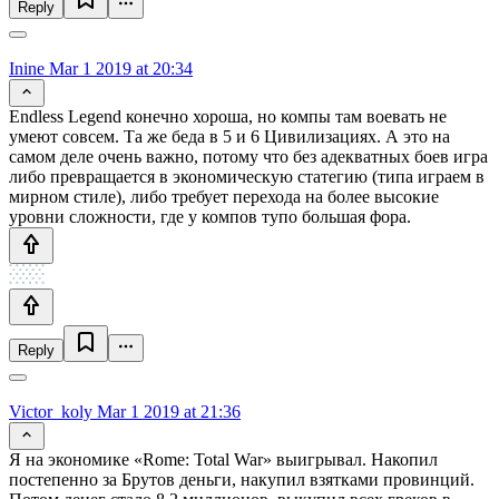
Reply
Inine
Mar 1 2019 at 20:34
Endless Legend конечно хороша, но компы там воевать не
умеют совсем. Та же беда в 5 и 6 Цивилизациях. А это на
самом деле очень важно, потому что без адекватных боев игра
либо превращается в экономическую статегию (типа играем в
мирном стиле), либо требует перехода на более высокие
уровни сложности, где у компов тупо большая фора.
Reply
Victor_koly
Mar 1 2019 at 21:36
Я на экономике «Rome: Total War» выигрывал. Накопил
постепенно за Брутов деньги, накупил взятками провинций.