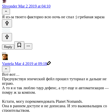
Shvonder
Mar 2 2019 at 04:10
Я из-за твоего факторио всю ночь не спал :) гребаная зараза
Reply
Vantela
Mar 4 2019 at 09:18
Вот-вот…
Предчувствуя эпический фейл прошел туториал и дальше не
играю.
А то я и так люблю таур дефенс, а тут еще и автоматизация —
помру ж за компом.
Кстати, могу порекомендовать Planet Nomands.
Она в раннем доступе и не дописана. И это выживальщик со
строительством.