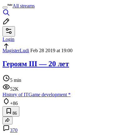
All streams
Login
MagisterLudi
Feb 28 2019 at 19:00
Героям III — 20 лет
5 min
52K
History of IT
Game development
*
+86
86
370