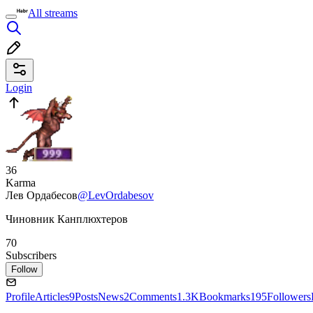
All streams
Login
36
Karma
Лев Ордабесов
@LevOrdabesov
Чиновник Канплюхтеров
70
Subscribers
Follow
Profile
Articles
9
Posts
News
2
Comments
1.3K
Bookmarks
195
Followers