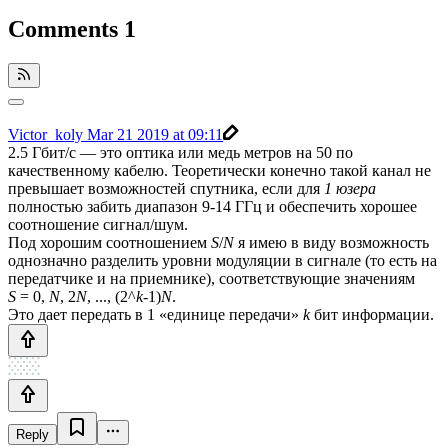
Comments
1
Victor_koly
Mar 21 2019 at 09:11
2.5 Гбит/с — это оптика или медь метров на 50 по
качественному кабелю. Теоретически конечно такой канал не
превышает возможностей спутника, если для
1 юзера
полностью забить диапазон 9-14 ГГц и обеспечить хорошее
соотношение сигнал/шум.
Под хорошим соотношением
S
/
N
я имею в виду возможность
однозначно разделить уровни модуляции в сигнале (то есть на
передатчике и на приемнике), соответствующие значениям
S
= 0,
N
, 2
N
, ..., (2^
k
-1)
N
.
Это дает передать в 1 «единице передачи»
k
бит информации.
Reply