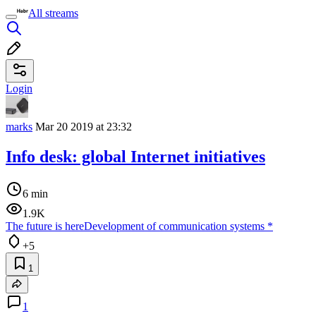
All streams
Login
marks
Mar 20 2019 at 23:32
Info desk: global Internet initiatives
6 min
1.9K
The future is here
Development of communication systems
*
+5
1
1