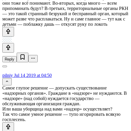
они тоже всё понимают. Во-вторых, когда много — всем
припоминать будут? В-третьих, территориальные органы РКН
— это такой странный безрукий и бесправный орган, который
может разве что расплакаться. Ну и саме главное — тут как с
детьми — поблажку дашь — откусят руку по локоть
Reply
pilniy
Jul 14 2019 at 04:50
Самое глупое решение — допускать существование
«надзорных органов». Граждане в «надзоре» не нуждаются. В
«надзоре» (над собой) нуждается государство —
обслуживающая организация граждан.
Или ваша уборщица над вами «надзор» осуществляет?
Так что самое умное решение — тупо игорировать всякую
госплесень.