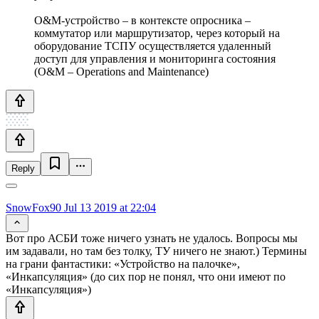
O&M-устройство – в контексте опросника –
коммутатор или маршрутизатор, через который на
оборудование ТСПУ осуществляется удаленный
доступ для управления и мониторинга состояния
(O&M – Operations and Maintenance)
Reply
SnowFox90
Jul 13 2019 at 22:04
Вот про АСБИ тоже ничего узнать не удалось. Вопросы мы
им задавали, но там без толку, ТУ ничего не знают.) Термины
на грани фантастики: «Устройство на палочке»,
«Инкапсуляция» (до сих пор не понял, что они имеют по
«Инкапсуляция»)