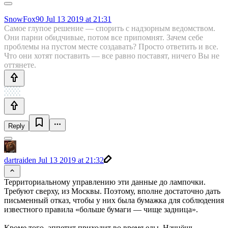
SnowFox90
Jul 13 2019 at 21:31
Самое глупое решение — спорить с надзорным ведомством.
Они парни обидчивые, потом все припомнят. Зачем себе
проблемы на пустом месте создавать? Просто ответить и все.
Что они хотят поставить — все равно поставят, ничего Вы не
оттянете.
Reply
dartraiden
Jul 13 2019 at 21:32
Территориальному управлению эти данные до лампочки.
Требуют сверху, из Москвы. Поэтому, вполне достаточно дать
письменный отказ, чтобы у них была бумажка для соблюдения
известного правила «больше бумаги — чище задница».
Кроме того, аппетит приходит во время еды. Начнёшь