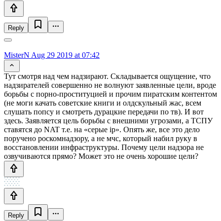
Reply
MisterN
Aug 29 2019 at 07:42
Тут смотря над чем надзирают. Складывается ощущение, что
надзирателей совершенно не волнуют заявленные цели, вроде
борьбы с порно-проституцией и прочим пиратским контентом
(не моги качать советские книги и олдскульный жас, всем
слушать попсу и смотреть дурацкие передачи по тв). И вот
здесь. Заявляется цель борьбы с внешними угрозами, а ТСПУ
ставятся до NAT т.е. на «серые ip». Опять же, все это дело
поручено роскомнадзору, а не мчс, который набил руку в
восстановлении инфраструктуры. Почему цели надзора не
озвучиваются прямо? Может это не очень хорошие цели?
Reply