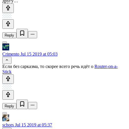
другу…
Reply
Crimento
Jul 15 2019 at 05:03
Если без сарказма, то скорее всего речь идёт о
Router-on-a-
Stick
Reply
schors
Jul 15 2019 at 05:37