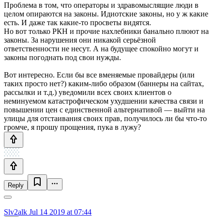
Проблема в том, что операторы и здравомыслящие люди в
целом опираются на законы. Идиотские законы, но у ж какие
есть. И даже так какие-то просветы видятся.
Но вот только РКН и прочие нахлебники банально плюют на
законы. За нарушения они никакой серьёзной
ответственности не несут. А на будущее спокойно могут и
законы погоднать под свои нужды.
Вот интересно. Если бы все вменяемые провайдеры (или
таких просто нет?) каким-либо образом (баннеры на сайтах,
рассылки и т.д.) уведомили всех своих клиентов о
неминуемом катастрофическом ухудшении качества связи и
повышении цен с единственной альтернативой — выйти на
улицы для отстаивания своих прав, получилось ли бы что-то
громче, я прошу прощения, пука в лужу?
Reply
Slv2alk
Jul 14 2019 at 07:44