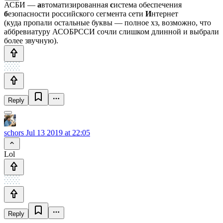
АСБИ —
а
втоматизированная
с
истема обеспечения
б
езопасности российского сегмента сети
И
нтернет
(куда пропали остальные буквы — полное хз, возможно, что
аббревиатуру АСОБРССИ сочли слишком длинной и выбрали
более звучную).
Reply
schors
Jul 13 2019 at 22:05
Lol
Reply