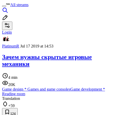
All streams
Login
PlatinumR
Jul 17 2019 at 14:53
Зачем нужны скрытые игровые
механики
4 min
20K
Game design
*
Games and game consoles
Game development
*
Reading room
Translation
+59
124