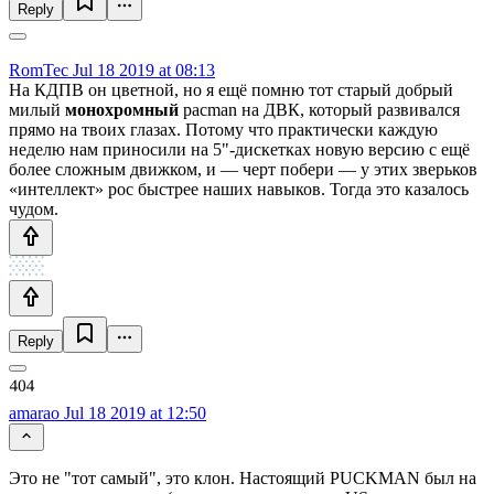
Reply
RomTec
Jul 18 2019 at 08:13
На КДПВ он цветной, но я ещё помню тот старый добрый
милый
монохромный
pacman на ДВК, который развивался
прямо на твоих глазах. Потому что практически каждую
неделю нам приносили на 5"-дискетках новую версию с ещё
более сложным движком, и — черт побери — у этих зверьков
«интеллект» рос быстрее наших навыков. Тогда это казалось
чудом.
Reply
amarao
Jul 18 2019 at 12:50
Это не "тот самый", это клон. Настоящий PUCKMAN был на