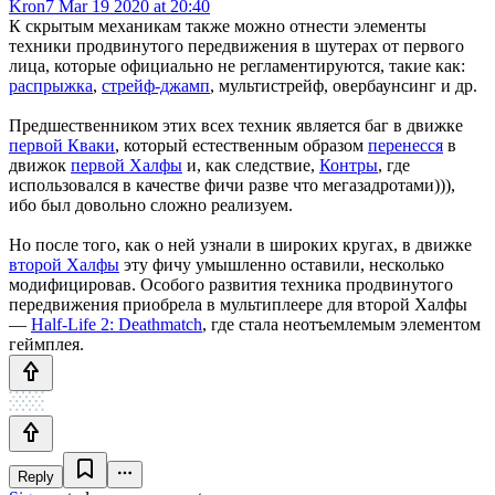
Kron7
Mar 19 2020 at 20:40
К скрытым механикам также можно отнести элементы
техники продвинутого передвижения в шутерах от первого
лица, которые официально не регламентируются, такие как:
распрыжка
,
стрейф-джамп
, мультистрейф, овербаунсинг и др.
Предшественником этих всех техник является баг в движке
первой Кваки
, который естественным образом
перенесся
в
движок
первой Халфы
и, как следствие,
Контры
, где
использовался в качестве фичи разве что мегазадротами))),
ибо был довольно сложно реализуем.
Но после того, как о ней узнали в широких кругах, в движке
второй Халфы
эту фичу умышленно оставили, несколько
модифицировав. Особого развития техника продвинутого
передвижения приобрела в мультиплеере для второй Халфы
—
Half-Life 2: Deathmatch
, где стала неотъемлемым элементом
геймплея.
Reply