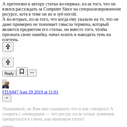
А претензии к автору статьи во-первых, из-за того, что он
взялся рассуждать за Computer Since на специализированном
ресурсе, хотя в теме он не в зуб ногой.
А во-вторых, из-за того, что когда ему указали на то, что он
даже примерно не понимает смысла термина, который
является предметом его статьи, он вместо того, чтобы
признать свою ошибку, начал юлить и наводить тень на
плетень.
Reply
FDA847
Aug 29 2019 at 11:01
Уважаемый, не Вам мне указывать что и как говорить! А
спорить с очевидным — что ресурс из-за тупых хомячков
превратился в говно, как минимум глупо!