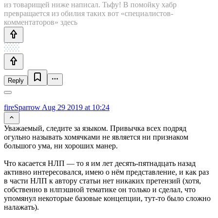
из товарищей ниже написал. Тьфу! В помойку хабр
превращается из обилия таких вот «специалистов-
комментаторов» здесь
Reply
fireSparrow
Aug 29 2019 at 10:24
Уважаемый, следите за языком. Привычка всех подряд
огульно называть хомячками не является ни признаком
большого ума, ни хороших манер.
Что касается НЛП — то я им лет десять-пятнадцать назад
активно интересовался, имею о нём представление, и как раз
в части НЛП к автору статьи нет никаких претензий (хотя,
собственно в нлпэшной тематике он только и сделал, что
упомянул некоторые базовые концепции, тут-то было сложно
налажать).