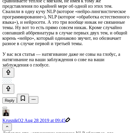
сравниваете тёплое с мягким, не имея к тому же
представления по крайней мере об одной из этих тем.
Свалили в одну кучу NLP (которое «нейро-лингвистическое
программирование»), NLP (которое «обработка естественного
языка»), и нейросети. А это три вообще никак не связанные
темы. Ну вот то есть прямо совсем никак. Кроме случайно
совпавшей аббревиатуры в случае первых двух тем, и общий
корень «нейро», который одинаково звучит, но обозначает
разное в случае первой и третьей темы.
У вас вся статья — натягивание даже не совы на глобус, а
натягивание на ваши заблуждения о сове на ваши
заблуждения о глобусе.
Reply
KrusnikO2
Aug 28 2019 at 09:45