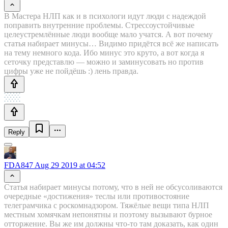
В Мастера НЛП как и в психологи идут люди с надеждой
поправить внутренние проблемы. Стрессоустойчивые
целеустремлённые люди вообще мало учатся. А вот почему
статья набирает минусы… Видимо придётся всё же написать
на тему немного кода. Ибо минус это круто, а вот когда я
сеточку представлю — можно и заминусовать но против
цифры уже не пойдёшь :) лень правда.
Reply
FDA847
Aug 29 2019 at 04:52
Статья набирает минусы потому, что в ней не обсусоливаются
очередные «достижения» теслы или противостояние
телеграмчика с роскомнадзором. Тяжёлые вещи типа НЛП
местным хомячкам непонятны и поэтому вызывают бурное
отторжение. Вы же им должны что-то там доказать, как один