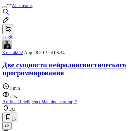
All streams
Login
KrusnikO2
Aug 28 2019 at 08:34
Две сущности нейролингвистического
программирования
8 min
21K
Artificial Intelligence
Machine learning
*
-24
16