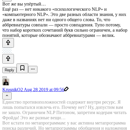
Вот же вы упёртый…
Ещё раз — нет никакого «психологического NLP» и
«компьютерного NLP». Это две разных области знания, у них
даже в названиях нет ни одного общего слова. То, что
аббревиатуры совпали — просто совпадения. Тупо потому,
что набор коротких сочетаний букв сильно ограничен, а набор
понятий, которые обозначают аббревиатурами — велик.
Reply
KrusnikO2
Aug 28 2019 at 09:56
Единство противоположностей содержит внутри ресурс. Я
лишь попытался извлечь его. Почему нет? Ну, допустим вам
не зашло. Ограничим NLP Питоном, запретим кодерам читать
Фройда! Это же разные вещи…
Вот кстати по метапрограммам: у вас активна метапрограмма
поиска различий. Но метапрограммы обобщения и наложения