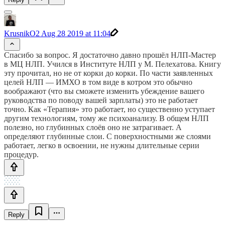
KrusnikO2
Aug 28 2019 at 11:04
Спасибо за вопрос. Я достаточно давно прошёл НЛП-Мастер
в МЦ НЛП. Учился в Институте НЛП у М. Пелехатова. Книгу
эту прочитал, но не от корки до корки. По части заявленных
целей НЛП — ИМХО в том виде в котром это обычно
воображают (что вы сможете изменить убеждение вашего
руководства по поводу вашей зарплаты) это не работает
точно. Как «Терапия» это работает, но существенно уступает
другим технологиям, тому же психоанализу. В общем НЛП
полезно, но глубинных слоёв оно не затрагивает. А
определяют глубинные слои. С поверхностными же слоями
работает, легко в освоении, не нужны длительные серии
процедур.
Reply