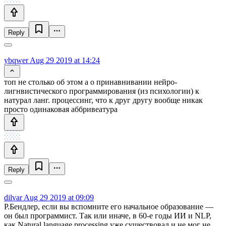
Reply
ybqwer
Aug 29 2019 at 14:24
топ не столько об этом а о принавнивании нейро-
лигнвистического программирования (из психологии) к
натурал ланг. процессинг, что к друг другу вообще никак
просто одинаковая аббривеатура
Reply
dilvar
Aug 29 2019 at 09:09
Р.Бендлер, если вы вспомните его начальное образование —
он был программист. Так или иначе, в 60-е годы ИИ и NLP,
как Natural language processing уже существовал и не мог не