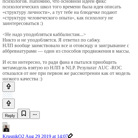
психологов. Напомню, что основной идеей фикс
психологических школ того времени была идея описать
«структуру личности», а тут тебе на блюдечке подают
«структуру человеческого опыта», как психологу не
заинтересоваться :)
<Не надо уподобляться каббалистам...>
Никто и не уподобляется. Я ответил по сабжу.
НЛП вообще заимствовало все и отовсюду и заигрывание с
аббревиатурами — один из способов продвижения в массы.
И если интересно, то ради фана я пытался приобщить
метамодель взятую из НЛП в NLP. Результат AUC -ROC
отказался от нее при первом же рассмотрении как от модель
низкого качества :)
Reply
KrusnikO2
Aug 29 2019 at 14:07