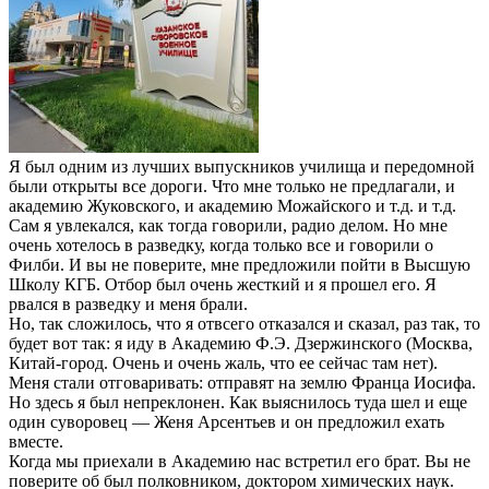
Я был одним из лучших выпускников училища и передомной
были открыты все дороги. Что мне только не предлагали, и
академию Жуковского, и академию Можайского и т.д. и т.д.
Сам я увлекался, как тогда говорили, радио делом. Но мне
очень хотелось в разведку, когда только все и говорили о
Филби. И вы не поверите, мне предложили пойти в Высшую
Школу КГБ. Отбор был очень жесткий и я прошел его. Я
рвался в разведку и меня брали.
Но, так сложилось, что я отвсего отказался и сказал, раз так, то
будет вот так: я иду в Академию Ф.Э. Дзержинского (Москва,
Китай-город. Очень и очень жаль, что ее сейчас там нет).
Меня стали отговаривать: отправят на землю Франца Иосифа.
Но здесь я был непреклонен. Как выяснилось туда шел и еще
один суворовец — Женя Арсентьев и он предложил ехать
вместе.
Когда мы приехали в Академию нас встретил его брат. Вы не
поверите об был полковником, доктором химических наук.