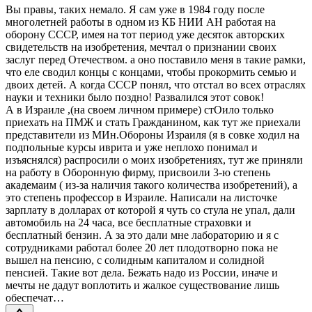
Вы правы, таких немало. Я сам уже в 1984 году после
многолетней работы в одном из КБ НИИ АН работая на
оборону СССР, имея на тот период уже десяток авторских
свидетельств на изобретения, мечтал о признании своих
заслуг перед Отечеством. а оно поставило меня в такие рамки,
что еле сводил концы с концами, чтобы прокормить семью и
двоих детей. А когда СССР понял, что отстал во всех отраслях
науки и техники было поздно! Развалился этот совок!
А в Израиле ,(на своем личном примере) стОило только
приехать на ПМЖ и стать Гражданином, как тут же приехали
представители из МИн.Обороны Израиля (я в совке ходил на
подпольные курсы иврита и уже неплохо понимал и
изъяснялся) распросили о моих изобретениях, тут же приняли
на работу в Оборонную фирму, присвоили 3-ю степень
академаим ( из-за наличия такого количества изобретений), а
это степень профессор в Израиле. Написали на листочке
зарплату в долларах от которой я чуть со стула не упал, дали
автомобиль на 24 часа, все бесплатные страховки и
бесплатный бензин. А за это дали мне лабораторию и я с
сотрудниками работал более 20 лет плодотворно пока не
вышел на пенсию, с солидным капиталом и солидной
пенсией. Такие вот дела. Бежать надо из России, иначе и
мечты не дадут воплотить и жалкое существование лишь
обеспечат…