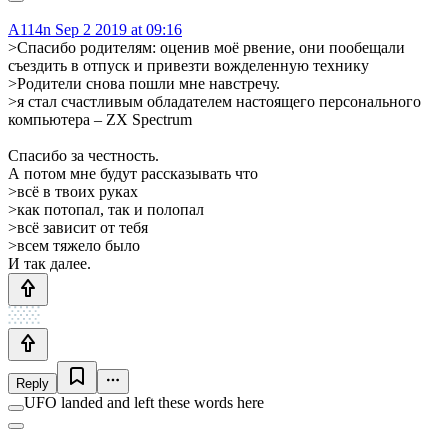
A114n
Sep 2 2019 at 09:16
>Спасибо родителям: оценив моё рвение, они пообещали
съездить в отпуск и привезти вожделенную технику
>Родители снова пошли мне навстречу.
>я стал счастливым обладателем настоящего персонального
компьютера – ZX Spectrum
Спасибо за честность.
А потом мне будут рассказывать что
>всё в твоих руках
>как потопал, так и полопал
>всё зависит от тебя
>всем тяжело было
И так далее.
Reply
UFO landed and left these words here