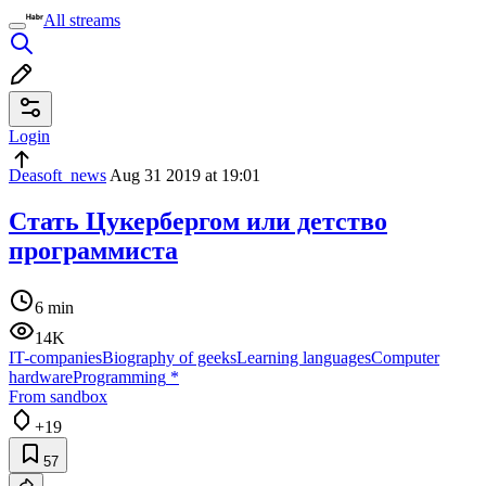
All streams
Login
Deasoft_news
Aug 31 2019 at 19:01
Стать Цукербергом или детство
программиста
6 min
14K
IT-companies
Biography of geeks
Learning languages
Computer
hardware
Programming
*
From sandbox
+19
57