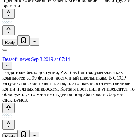
и решать возникающие задачи, всё остальное — дело труда и
времени.
Reply
Deasoft_news
Sep 3 2019 at 07:14
Тогда тоже было доступно, ZX Spectrum задумывался как
компьютер за 99 фунтов, доступный школьникам. В СССР
энтузиасты сами паяли платы, благо имелись отечественные
копии нужных микросхем. Когда я поступил в университет, то
обнаружил, что многие студенты подрабатывали сборкой
спектрумов.
Reply