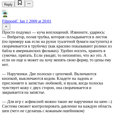
Reply
FilimoniC
Jan 1 2009 at 20:01
Просто подумал — куча воплощений. Извините, ударюсь:
— Вибратор, полая трубка, которая склладывается в листок
(по примеру как если на рулон туалетной бумаги наступить) и
сворачивается в трубочку (как красиво показывают ролики из
бабла в американских фильмах). Удобно носить, хранить в
сумочке, прятать. Если увидят, то непонятно, что жэ это. А
если он еще и может на хочу менять свою форму, то цены ему
нет.
— Наручники. Две полоски с цепочкой. Включаются
кнопкой, выключаются кодом. Кладете на ладонь и
прислоняете к запястью любимой, и вуаля, когда полоска
чувствует кожу с двух сторон, она сворачивается и
закрывается на запястье.
— Для игр с асфиксией можно такие же наручники на шею :-)
Система сможет контролировать давление на каждую область
шеи (чего не сделаешь с кожаным ошейником)