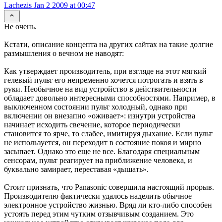
Lachezis
Jan 2 2009 at 00:47
Не очень.
Кстати, описание концепта на других сайтах на такие долгие
размышления о вечном не наводят:
Как утверждает производитель, при взгляде на этот мягкий
гелевый пульт его непременно хочется потрогать и взять в
руки. Необычное на вид устройство в действительности
обладает довольно интересными способностями. Например, в
выключенном состоянии пульт холодный, однако при
включении он внезапно «оживает»: изнутри устройства
начинает исходить свечение, которое периодически
становится то ярче, то слабее, имитируя дыхание. Если пульт
не используется, он переходит в состояние покоя и мирно
засыпает. Однако это еще не все. Благодаря специальным
сенсорам, пульт реагирует на приближение человека, и
буквально замирает, переставая «дышать».
Стоит признать, что Panasonic совершила настоящий прорыв.
Производителю фактически удалось наделить обычное
электронное устройство жизнью. Вряд ли кто-либо способен
устоять перед этим чутким отзывчивым созданием. Это