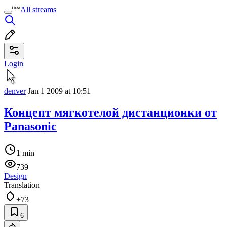
All streams
Login
denver
Jan 1 2009 at 10:51
Концепт мягкотелой дистанционки от
Panasonic
1 min
739
Design
Translation
+73
6