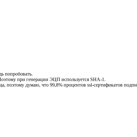
дь попробовать.
 Поэтому при генерации ЭЦП используется SHA-1.
ода, поэтому думаю, что 99,8% процентов ssl-сертификатов подп