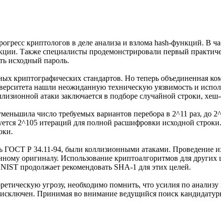
огресс криптологов в деле анализа и взлома hash-функций. В ча
кции. Также специалисты продемонстрировали первый практич
ть исходный пароль.
ных криптографических стандартов. Но теперь объединенная ко
верситета нашли неожиданную техническую уязвимость и использ
оллизионной атаки заключается в подборе случайной строки, хеш
меньшила число требуемых вариантов перебора в 2^11 раз, до 2^
буется 2^105 итераций для полной расшифровки исходной строк
оки.
рь ГОСТ Р 34.11-94, были коллизионными атаками. Проведение и
нному оригиналу. Использование криптоалгоритмов для других 
NIST продолжает рекомендовать SHA-1 для этих целей.
ретическую угрозу, необходимо помнить, что усилия по анализу
 исключен. Принимая во внимание ведущийся поиск кандидатуры