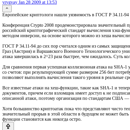
yrygvay
Jan 28 2009 at 13:53
Европейские криптологи нашли уязвимость в ГОСТ Р 34.11-94
Конференция Crypto 2008 продемонстрировала значительный пр
российский криптографический стандарт вычисления хэш-фун
методом инверсии, на основе которого можно из хеша вычисли
ГОСТ Р 34.11-94 до сих пор считался одним из самых защищен
Граз (Австрия) и Варшавского Военного Технологического уни
атака завершилась в 2^23 раза быстрее, чем ожидалось. Суть к
Для сравнения первая успешная коллизионная атака на SHA-1 у
со счетов: при результирующей сумме размером 256 бит потре
позволяют выполнять вычисления такого уровня в реальные ср
Все известные атаки на хеш-функции, такие как SHA-1 и тепе
документов, причем если взломщик имеет доступ к не подписа
описанной атаки, поэтому организация по стандартам США — 
Хотя большинство криптоатак пока что представляют чисто тео
значительный прорыв в этой области в будущем не может быть
функции становится как никогда остро.