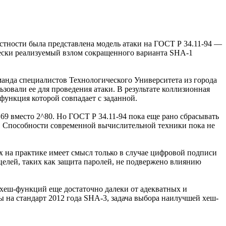
стности была представлена модель атаки на ГОСТ Р 34.11-94 —
ески реализуемый взлом сокращенного варианта SHA-1
манда специалистов Технологического Университета из города
овали ее для проведения атаки. В результате коллизионная
-функция которой совпадает с заданной.
69 вместо 2^80. Но ГОСТ Р 34.11-94 пока еще рано сбрасывать
и. Способности современной вычислительной техники пока не
х на практике имеет смысл только в случае цифровой подписи
целей, таких как защита паролей, не подвержено влиянию
 хеш-функций еще достаточно далеки от адекватных и
 на стандарт 2012 года SHA-3, задача выбора наилучшей хеш-