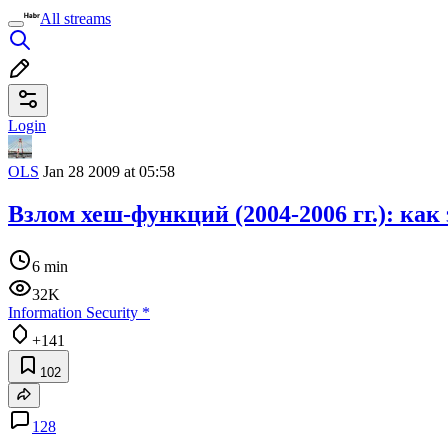
All streams
Login
OLS
Jan 28 2009 at 05:58
Взлом хеш-функций (2004-2006 гг.): как
6 min
32K
Information Security
*
+141
102
128