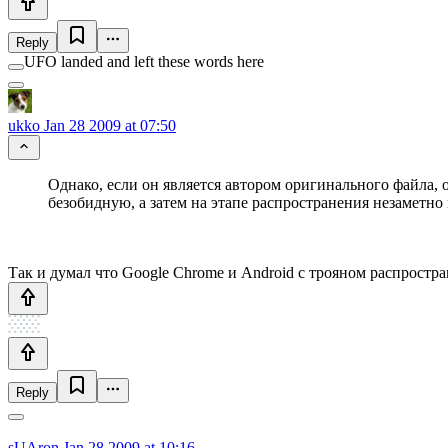
Reply
UFO landed and left these words here
ukko
Jan 28 2009 at 07:50
Однако, если он является автором оригинального файла, 
безобидную, а затем на этапе распространения незаметно
Так и думал что Google Chrome и Android с трояном распростр
Reply
sUAron
Jan 28 2009 at 10:16