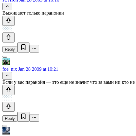
Выживают только параноики
Reply
foe_nix
Jan 28 2009 at 10:21
Если у вас паранойя — это еще не значит что за вами ни кто не
Reply