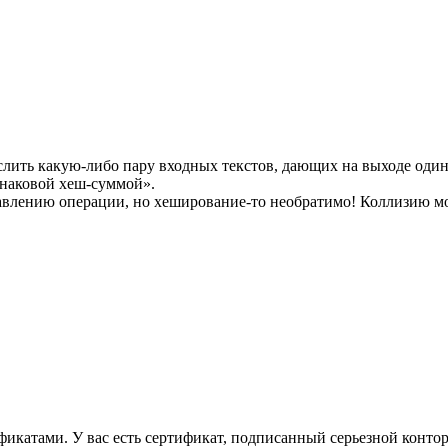
числить какую-либо пару входных текстов, дающих на выходе один
инаковой хеш-суммой».
равлению операции, но хеширование-то необратимо! Коллизию мо
фикатами. У вас есть сертификат, подписанный серьезной контор