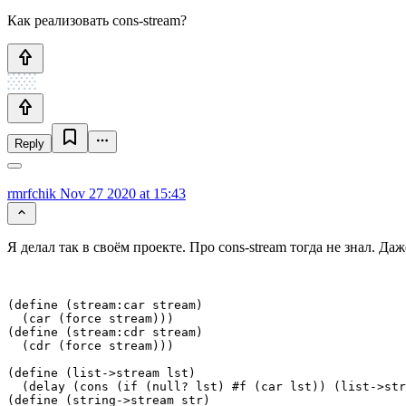
Как реализовать cons-stream?
Reply
rmrfchik
Nov 27 2020 at 15:43
Я делал так в своём проекте. Про cons-stream тогда не знал. Даж
(define (stream:car stream)

  (car (force stream)))

(define (stream:cdr stream)

  (cdr (force stream)))

(define (list->stream lst)

  (delay (cons (if (null? lst) #f (car lst)) (list->str
(define (string->stream str)
