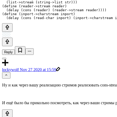
  (list->stream (string->list str)))

(define (reader->stream reader)

  (delay (cons (reader) (reader->stream reader))))

(define (inport->charstream inport)

Reply
lockywolf
Nov 27 2020 at 15:59
Ну и как через вашу реализацию стримов реализовать cons-strea
И ещё было бы прикольно посмотреть, как через ваши стримы ре