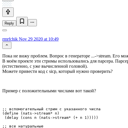
Reply
rmrfchik
Nov 29 2020 at 10:49
Пока не вижу проблем. Вопрос в генераторе ...->stream. Его мож
В моём проекте эти стримы использовались для парсера. Парсер 
(естественно, с уже вычисленной головой).
Можете привести код с sicp, который нужно проверить?
Пример с положительными числами вот такой?
;; вспомогательный стрим с указанного числа

(define (nats->stream* n)

 (delay (cons n (nats->stream* (+ n 1)))))

;; все натуральные
