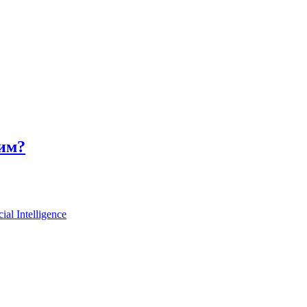
дим?
cial Intelligence