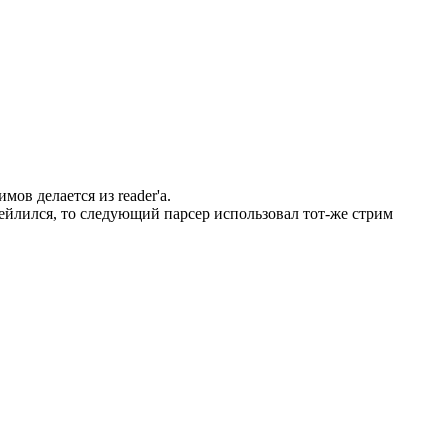
мов делается из reader'а.
 фейлился, то следующий парсер использовал тот-же стрим