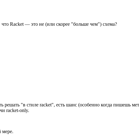
что Racket — это не (или скорее "больше чем") схема?
ть решать "в стиле racket", есть шанс (особенно когда пишешь ме
и racket-only.
 мере.