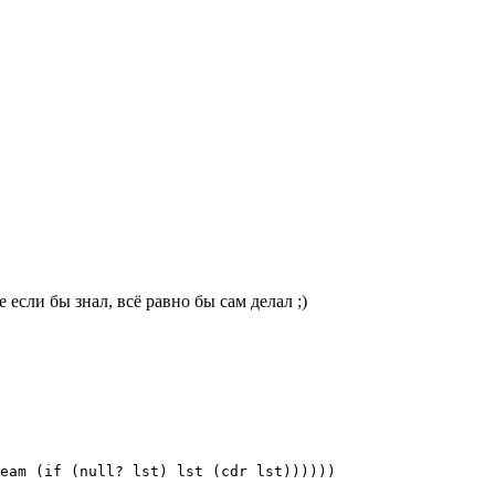
е если бы знал, всё равно бы сам делал ;)
eam (if (null? lst) lst (cdr lst))))))
