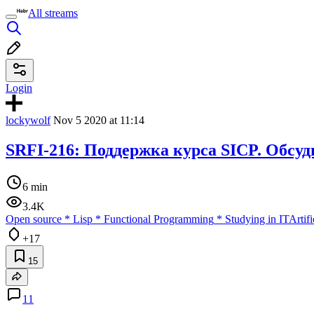
All streams
Login
lockywolf
Nov 5 2020 at 11:14
SRFI-216: Поддержка курса SICP. Обсу
6 min
3.4K
Open source
*
Lisp
*
Functional Programming
*
Studying in IT
Artifi
+17
15
11