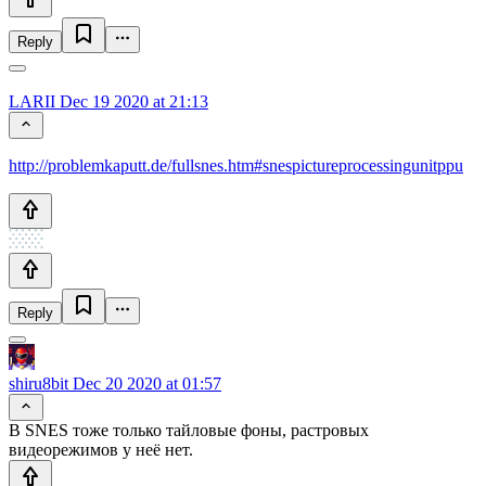
Reply
LARII
Dec 19 2020 at 21:13
http://problemkaputt.de/fullsnes.htm#snespictureprocessingunitppu
Reply
shiru8bit
Dec 20 2020 at 01:57
В SNES тоже только тайловые фоны, растровых
видеорежимов у неё нет.