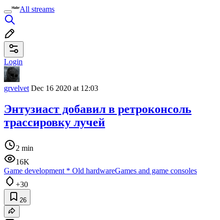
All streams
Login
grvelvet
Dec 16 2020 at 12:03
Энтузиаст добавил в ретроконсоль
трассировку лучей
2 min
16K
Game development
*
Old hardware
Games and game consoles
+30
26