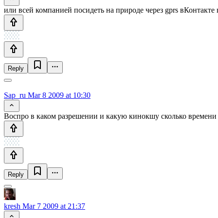
или всей компанией посидеть на природе через gprs вКонтакте п
Reply
Sap_ru
Mar 8 2009 at 10:30
Воспро в каком разрешении и какую кинокшу сколько времени
Reply
kresh
Mar 7 2009 at 21:37