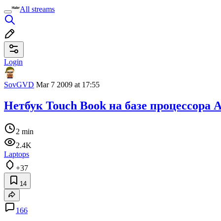
All streams
Login
SovGVD
Mar 7 2009 at 17:55
Нетбук Touch Book на базе процессора
2 min
2.4K
Laptops
+37
14
166