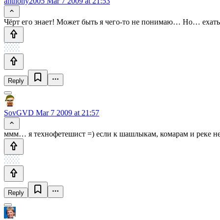
anthony2005
Mar 7 2009 at 21:53
Чёрт его знает! Может быть я чего-то не понимаю… Но… ехать 
Reply
SovGVD
Mar 7 2009 at 21:57
ммм… я технофетешист =) если к шашлыкам, комарам и реке не 
Reply