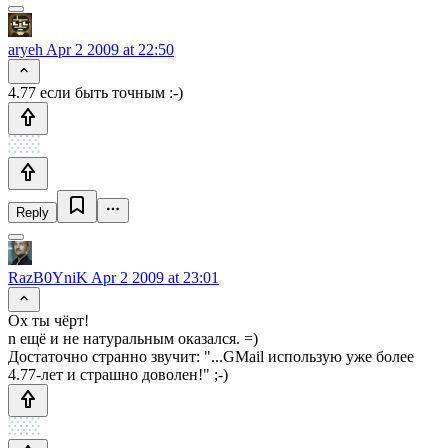
aryeh
Apr 2 2009 at 22:50
4.77 если быть точным :-)
Reply
RazB0YniK
Apr 2 2009 at 23:01
Ох ты чёрт!
n ещё и не натуральным оказался. =)
Достаточно странно звучит: "...GMail использую уже более
4.77-лет и страшно доволен!" ;-)