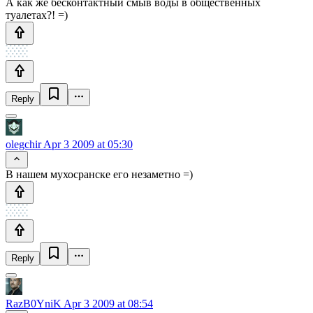
А как же бесконтактный смыв воды в общественных
туалетах?! =)
Reply
olegchir
Apr 3 2009 at 05:30
В нашем мухосранске его незаметно =)
Reply
RazB0YniK
Apr 3 2009 at 08:54