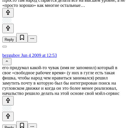
Просто там народ старается делать все на высшем уровне, а не
«просто хорошо» как многие остальные…
Reply
bezgubov
Jun 4 2009 at 12:53
его придумал какой-то чувак (имя не запомнил) который в
свое «свободное рабочее время» (у них в гугле есть такая
фишка, чтобы народ чем нравиться занимался) решил
замутить почту в которую был бы интегрирован поиск на
гугловском движке и когда он это более менее реализовал,
начальство решило делать на этой основе свой мэйл-сервис
Reply