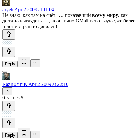
aryeh
Apr 2 2009 at 11:04
Не знаю, как там на счёт "… показавший
всему миру
, как
должно выглядеть ...", но я лично GMail использую уже более
n-лет и страшно доволен!
Reply
RazB0YniK
Apr 2 2009 at 22:16
0 <= n < 5
Reply