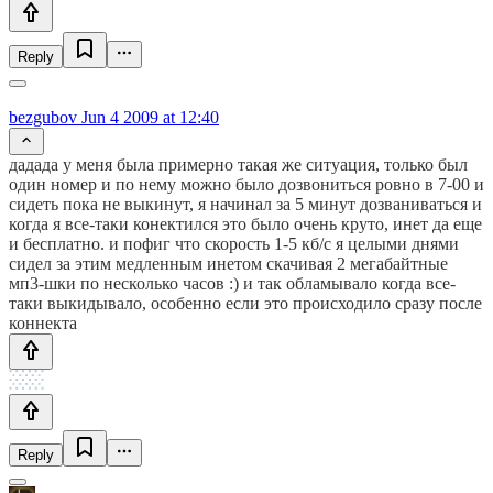
Reply
bezgubov
Jun 4 2009 at 12:40
дадада у меня была примерно такая же ситуация, только был
один номер и по нему можно было дозвониться ровно в 7-00 и
сидеть пока не выкинут, я начинал за 5 минут дозваниваться и
когда я все-таки конектился это было очень круто, инет да еще
и бесплатно. и пофиг что скорость 1-5 кб/с я целыми днями
сидел за этим медленным инетом скачивая 2 мегабайтные
мп3-шки по несколько часов :) и так обламывало когда все-
таки выкидывало, особенно если это происходило сразу после
коннекта
Reply