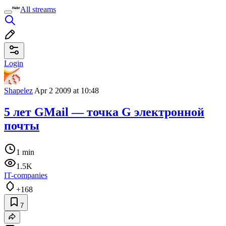
All streams
Login
Shapelez
Apr 2 2009 at 10:48
5 лет GMail — точка G электронной
почты
1 min
1.5K
IT-companies
+168
7