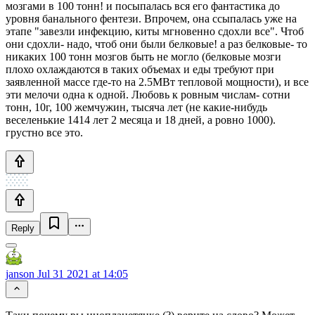
мозгами в 100 тонн! и посыпалась вся его фантастика до
уровня банального фентези. Впрочем, она ссыпалась уже на
этапе "завезли инфекцию, киты мгновенно сдохли все". Чтоб
они сдохли- надо, чтоб они были белковые! а раз белковые- то
никаких 100 тонн мозгов быть не могло (белковые мозги
плохо охлаждаются в таких объемах и еды требуют при
заявленной массе где-то на 2.5МВт тепловой мощности), и все
эти мелочи одна к одной. Любовь к ровным числам- сотни
тонн, 10г, 100 жемчужин, тысяча лет (не какие-нибудь
веселенькие 1414 лет 2 месяца и 18 дней, а ровно 1000).
грустно все это.
Reply
janson
Jul 31 2021 at 14:05