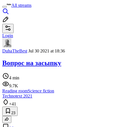
All streams
Login
DuhaTheBest
Jul 30 2021 at 18:36
Вопрос на засыпку
4 min
9.7K
Reading room
Science fiction
Technotext 2021
+41
23