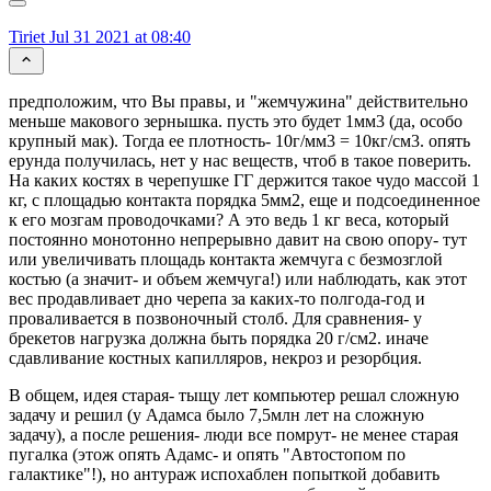
Tiriet
Jul 31 2021 at 08:40
предположим, что Вы правы, и "жемчужина" действительно
меньше макового зернышка. пусть это будет 1мм3 (да, особо
крупный мак). Тогда ее плотность- 10г/мм3 = 10кг/см3. опять
ерунда получилась, нет у нас веществ, чтоб в такое поверить.
На каких костях в черепушке ГГ держится такое чудо массой 1
кг, с площадью контакта порядка 5мм2, еще и подсоединенное
к его мозгам проводочками? А это ведь 1 кг веса, который
постоянно монотонно непрерывно давит на свою опору- тут
или увеличивать площадь контакта жемчуга с безмозглой
костью (а значит- и объем жемчуга!) или наблюдать, как этот
вес продавливает дно черепа за каких-то полгода-год и
проваливается в позвоночный столб. Для сравнения- у
брекетов нагрузка должна быть порядка 20 г/см2. иначе
сдавливание костных капилляров, некроз и резорбция.
В общем, идея старая- тыщу лет компьютер решал сложную
задачу и решил (у Адамса было 7,5млн лет на сложную
задачу), а после решения- люди все помрут- не менее старая
пугалка (этож опять Адамс- и опять "Автостопом по
галактике"!), но антураж испохаблен попыткой добавить