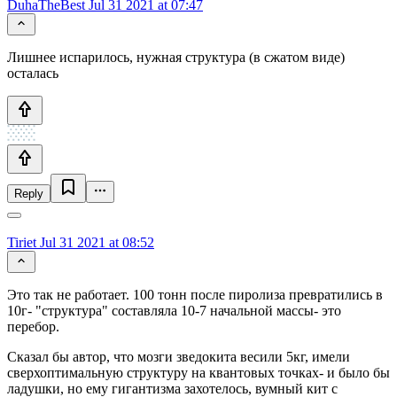
DuhaTheBest
Jul 31 2021 at 07:47
Лишнее испарилось, нужная структура (в сжатом виде)
осталась
Reply
Tiriet
Jul 31 2021 at 08:52
Это так не работает. 100 тонн после пиролиза превратились в
10г- "структура" составляла 10-7 начальной массы- это
перебор.
Сказал бы автор, что мозги зведокита весили 5кг, имели
сверхоптимальную структуру на квантовых точках- и было бы
ладушки, но ему гигантизма захотелось, вумный кит с