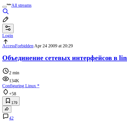
All streams
Login
AccessForbidden
Apr 24 2009 at 20:29
Объединение сетевых интерфейсов в li
2 min
134K
Configuring Linux
*
+58
179
42