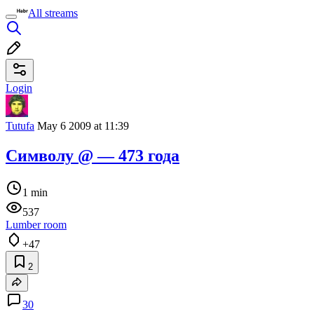
All streams
Login
Tutufa
May 6 2009 at 11:39
Символу @ — 473 года
1 min
537
Lumber room
+47
2
30