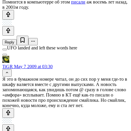
Помнится в компьютерре об этом
писали
аж восемь лет назад,
в 2001м году.
Reply
UFO landed and left these words here
TiGR
May 7 2009 at 03:30
Я это в бумажном номере читал, он до сих пор у меня где-то в
шкафу валяется вместе с другими выпусками. А новость
запоминающаяся, как увидишь потом @ сразу в голове слово
«амфора» всплывает. Помню в КТ ещё как-то писали о
похожей новости про происхождение смайлика. Но смайлик,
конечно, куда моложе, ему и ста лет нет.