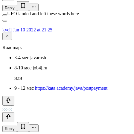
Reply
UFO landed and left these words here
kvell
Jan 10 2022 at 21:25
Roadmap:
3-4 мес javarush
8-10 мес job4j.ru
или
9 - 12 мес
https://kata.academy/java/postpayment
Reply