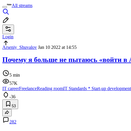
All streams
Login
Arseniy_Shuvalov
Jan 10 2022 at 14:55
Почему я больше не пытаюсь «войти в 
5 min
57K
IT career
Freelance
Reading room
IT Standards
*
Start-up development
-36
53
282