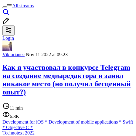
All streams
Login
Viktorianec
Nov 11 2022 at 09:23
Как я участвовал в конкурсе Telegram
на создание медиаредактора и занял
никакое место (но получил бесценный
опыт?)
11 min
6.8K
Development for iOS
*
Development of mobile applications
*
Swift
*
Objective C
*
Technotext 2022