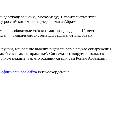
принадлежащего шейху Мохаммеду). Строительство яхты
зу российского миллиардера Романа Абрамовича.
ленепробиваемые стёкла и мини-подлодка на 12 мест.
яхты — уникальная система для защиты от цифровых
й пушки, мгновенно выжигающей сенсор в случае обнаружения
акой системы на практике). Система активируется только в
в ручном режиме, так что охранники или сам Роман Абрамович
с
официального сайта
яхты-рекордсмена.