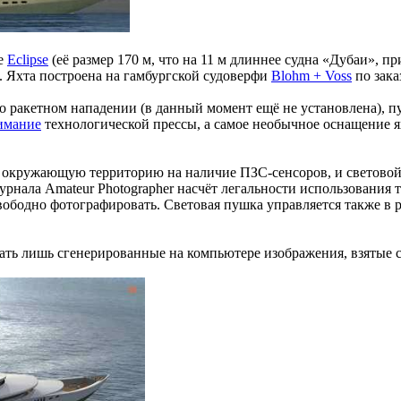
ре
Eclipse
(её размер 170 м, что на 11 м длиннее судна «Дубаи», 
в. Яхта построена на гамбургской судоверфи
Blohm + Voss
по зака
ракетном нападении (в данный момент ещё не установлена), пу
имание
технологической прессы, а самое необычное оснащение 
т окружающую территорию на наличие ПЗС-сенсоров, и светово
рнала Amateur Photographer насчёт легальности использования т
 свободно фотографировать. Световая пушка управляется также 
ать лишь сгенерированные на компьютере изображения, взятые 