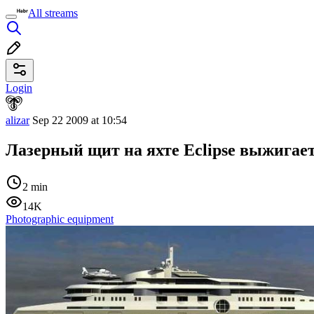
All streams
Login
alizar
Sep 22 2009 at 10:54
Лазерный щит на яхте Eclipse выжигае
2 min
14K
Photographic equipment