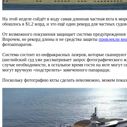
На этой неделе сойдёт в воду самая длинная частная яхта в ми
обошлось в $1,2 млрд, и это ещё один рекорд для частных судо
От возможного покушения защищает система предупреждения о 
Впрочем, не рекорд длины и не средства защиты
привлекли вн
фотоаппаратов.
Система состоит из инфракрасных лазеров, которые сканирую
(английский суд уже рассматривает запрос фотографического жу
случае необходимости, в остальное время гости на яхте могут
могут вручную «подстрелить» замеченного папарацци.
Поскольку фотографию яхты сделать невозможно, можем показ