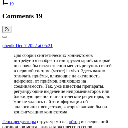
19
Comments
19
phenik
Dec 7 2022 at 05:21
Для сборки синтетических коннектомов
потребуется изобрести инструментарий, который
позволял бы искусственно менять рисунок связей
в нервной системе (мозге) in vivo. Здесь важно
отличать приёмы, влияющие на активность
нейронов, от приёмов, влияющих на
соединяемость. Так, уже известны препараты,
регулирующие выделение нейромедиаторов или
блокирующие постсинаптические рецепторы, но
мне не удалось найти информации об
аналогичных веществах, которые влияли бы на
конфигурацию коннектома
Гены-регуляторы
структур мозга,
обзор
исследований
органоидов мозга, включая экспрессию генов.