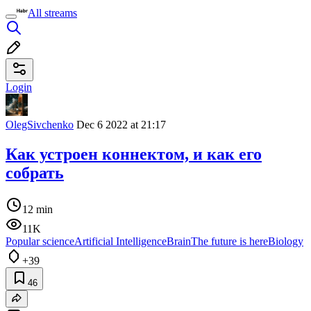
All streams
Login
OlegSivchenko
Dec 6 2022 at 21:17
Как устроен коннектом, и как его
собрать
12 min
11K
Popular science
Artificial Intelligence
Brain
The future is here
Biology
+39
46