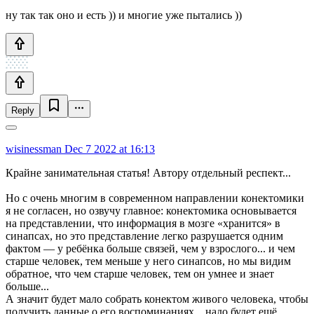
ну так так оно и есть )) и многие уже пытались ))
Reply
wisinessman
Dec 7 2022 at 16:13
Крайне занимательная статья! Автору отдельный респект...
Но с очень многим в современном направлении конектомики
я не согласен, но озвучу главное: конектомика основывается
на представлении, что информация в мозге «хранится» в
синапсах, но это представление легко разрушается одним
фактом — у ребёнка больше связей, чем у взрослого... и чем
старше человек, тем меньше у него синапсов, но мы видим
обратное, что чем старше человек, тем он умнее и знает
больше...
А значит будет мало собрать конектом живого человека, чтобы
получить данные о его воспоминаниях... надо будет ещё