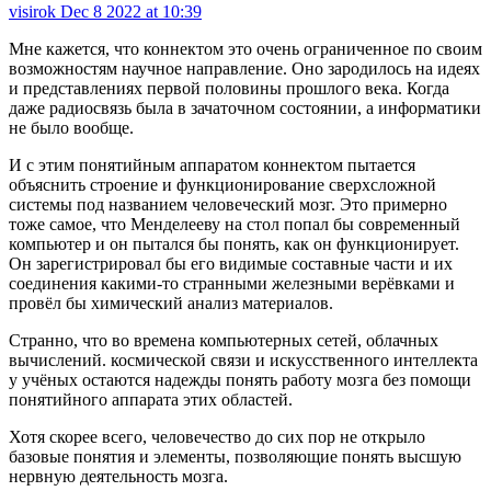
visirok
Dec 8 2022 at 10:39
Мне кажется, что коннектом это очень ограниченное по своим
возможностям научное направление. Оно зародилось на идеях
и представлениях первой половины прошлого века. Когда
даже радиосвязь была в зачаточном состоянии, а информатики
не было вообще.
И с этим понятийным аппаратом коннектом пытается
объяснить строение и функционирование сверхсложной
системы под названием человеческий мозг. Это примерно
тоже самое, что Менделееву на стол попал бы современный
компьютер и он пытался бы понять, как он функционирует.
Он зарегистрировал бы его видимые составные части и их
соединения какими-то странными железными верёвками и
провёл бы химический анализ материалов.
Странно, что во времена компьютерных сетей, облачных
вычислений. космической связи и искусственного интеллекта
у учёных остаются надежды понять работу мозга без помощи
понятийного аппарата этих областей.
Хотя скорее всего, человечество до сих пор не открыло
базовые понятия и элементы, позволяющие понять высшую
нервную деятельность мозга.