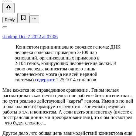
Reply
shadrap
Dec 7 2022 at 07:06
Коннектом принципиально сложнее генома: ДНК
человека содержит примерно 3·109 пар
оснований, организованных примерно в
2·104 генов, кодирующих человеческие белки. В
свою очередь, коннектом одного лишь
человеческого мозга (а не всей нервной
системы)
содержит
1,25·1014 синапсов.
Мне кажется не справедливое сравнение . Геном нельзя
рассматривать как нечто целостное рабочее без эпигенетики -
по сути реально действующей "карты" генома. Именно по ней
и благодаря ей формируется фенотип - конечный результат
работы в т.ч. и коннектом. А если взять эпигенетику (вместе с
посттрансляционными преобразованиями), то я бы посмотрел
, что будет сложнее...
Другое дело ,что общая цепь взаимодействий коннектома еще