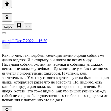
Reply
acordell
Dec 7 2022 at 16:30
Как по мне, так подобная селекция именно среди собак уже
давно ведется. И в открытую и почти по всему миру.
Пастушьи собаки, охотничьи, вожаки в собачьих упряжках,
некоторые виды служебных... Да много где у собак именно ум
является приоритетным фактором. И успехи, кмк,
значительные. У меня у самого в детстве у отца была ненецкая
лайка, которая вот разве что не говорила. Но, видимо, есть
какой-то предел для вида, выше которого не прыгнешь. На
людях, кстати, это тоже видно. Как умнейших ученых между
собой не спаривай, а существенного стабильного прироста от
поколения к поколению это не дает.