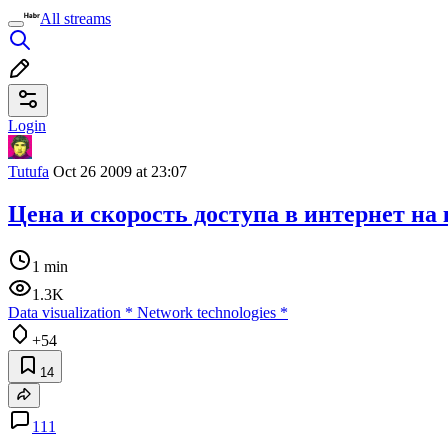
All streams
Login
Tutufa
Oct 26 2009 at 23:07
Цена и скорость доступа в интернет на
1 min
1.3K
Data visualization
*
Network technologies
*
+54
14
111