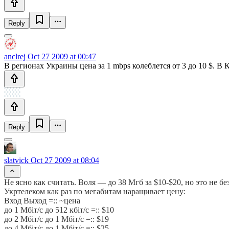
Reply
anclrej
Oct 27 2009 at 00:47
В регионах Украины цена за 1 mbps колеблется от 3 до 10 $. 
Reply
slatvick
Oct 27 2009 at 08:04
Не ясно как считать. Воля — до 38 Мгб за $10-$20, но это не бе
Укртелеком как раз по мегабитам наращивает цену:
Вход Выход =:: ~цена
до 1 Мбіт/с до 512 кбіт/с =:: $10
до 2 Мбіт/с до 1 Мбіт/с =:: $19
до 4 Мбіт/с до 1 Мбіт/с =:: $25