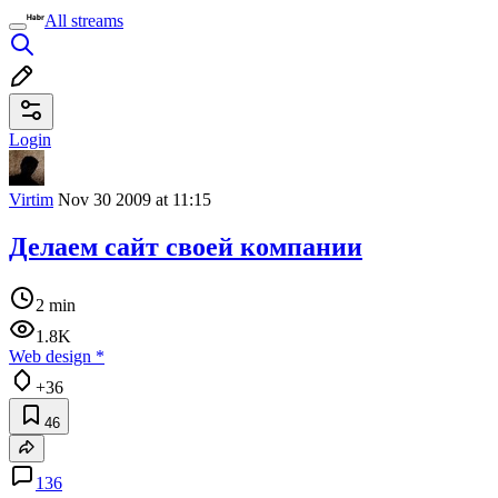
All streams
Login
Virtim
Nov 30 2009 at 11:15
Делаем сайт своей компании
2 min
1.8K
Web design
*
+36
46
136