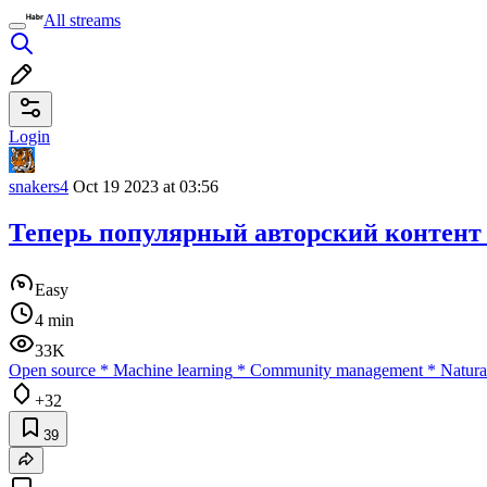
All streams
Login
snakers4
Oct 19 2023 at 03:56
Теперь популярный авторский контент
Easy
4 min
33K
Open source
*
Machine learning
*
Community management
*
Natura
+32
39