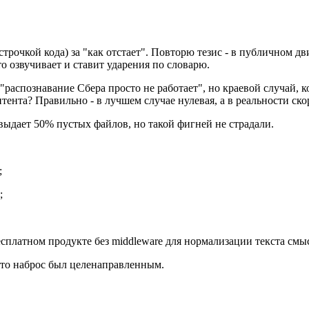
трочкой кода) за "как отстает". Повторю тезис - в публичном дв
о озвучивает и ставит ударения по словарю.
"распознавание Сбера просто не работает", но краевой случай, 
нтента? Правильно - в лучшем случае нулевая, а в реальности ско
ыдает 50% пустых файлов, но такой фигней не страдали.
;
;
платном продукте без middleware для нормализации текста смыс
что наброс был целенаправленным.