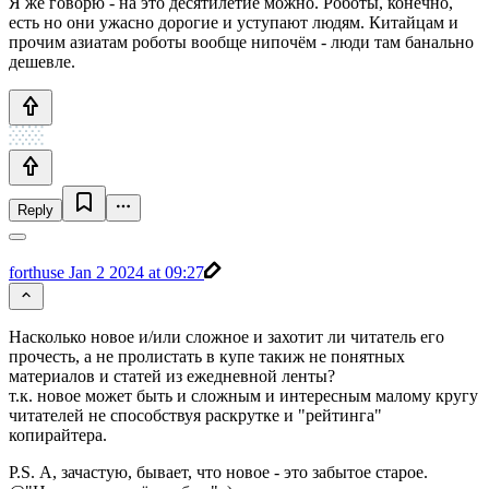
Я же говорю - на это десятилетие можно. Роботы, конечно,
есть но они ужасно дорогие и уступают людям. Китайцам и
прочим азиатам роботы вообще нипочём - люди там банально
дешевле.
Reply
forthuse
Jan 2 2024 at 09:27
Насколько новое и/или сложное и захотит ли читатель его
прочесть, а не пролистать в купе такиж не понятных
материалов и статей из ежедневной ленты?
т.к. новое может быть и сложным и интересным малому кругу
читателей не способствуя раскрутке и "рейтинга"
копирайтера.
P.S. А, зачастую, бывает, что новое - это забытое старое.