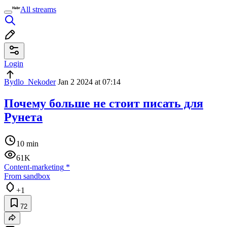
All streams
Login
Bydlo_Nekoder
Jan 2 2024 at 07:14
Почему больше не стоит писать для
Рунета
10 min
61K
Content-marketing
*
From sandbox
+1
72