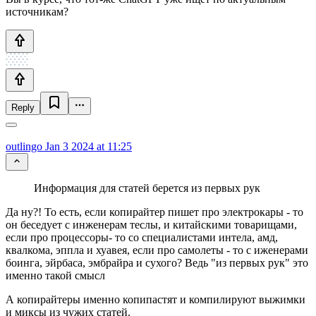
источникам?
Reply
outlingo
Jan 3 2024 at 11:25
Информация для статей берется из первых рук
Да ну?! То есть, если копирайтер пишет про электрокары - то
он беседует с инженерам теслы, и китайскими товарищами,
если про процессоры- то со специалистами интела, амд,
квалкома, эппла и хуавея, если про самолеты - то с иженерами
боинга, эйрбаса, эмбрайра и сухого? Ведь "из первых рук" это
именно такой смысл
А копирайтеры именно копипастят и компилируют выжимки
и миксы из чужих статей.