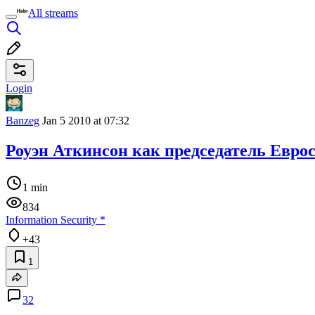
All streams
Login
Banzeg
Jan 5 2010 at 07:32
Роуэн Аткинсон как председатель Евро
1 min
834
Information Security
*
+43
1
32