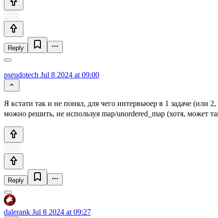
Reply
pseudotech
Jul 8 2024 at 09:00
Я кстати так и не понял, для чего интервьюер в 1 задаче (или 
можно решить, не используя map/unordered_map (хотя, может тако
Reply
dalerank
Jul 8 2024 at 09:27