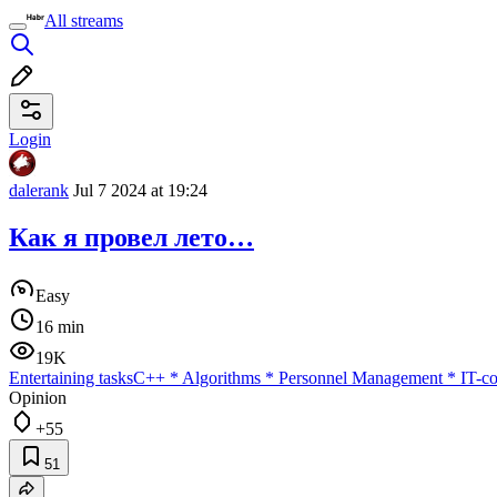
All streams
Login
dalerank
Jul 7 2024 at 19:24
Как я провел лето…
Easy
16 min
19K
Entertaining tasks
C++
*
Algorithms
*
Personnel Management
*
IT-c
Opinion
+55
51