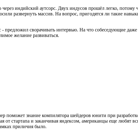
о через индийский аутсорс. Двух индусов прошёл легко, потому ч
осили развернуть массив. На вопрос, пригодятся ли такие навыки
fc - предложил сворачивать интервью. На что собеседующие даже
олимое желание развиваться.
мер поможет знание компилятора шейдеров юнити при разработке
я от стартапа и заканчивая яндексом, американцы еще любят всяки
 рамках приличия было.