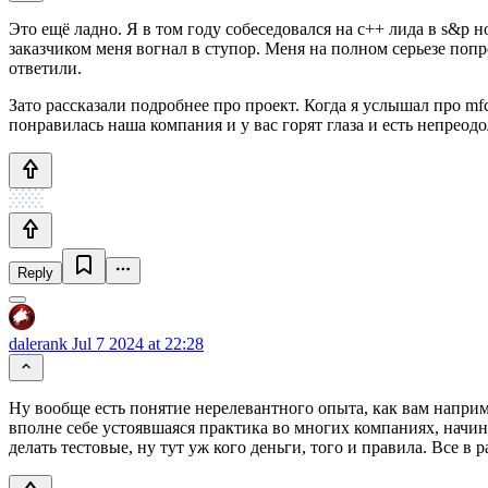
Это ещё ладно. Я в том году собеседовался на с++ лида в s&p н
заказчиком меня вогнал в ступор. Меня на полном серьезе попр
ответили.
Зато рассказали подробнее про проект. Когда я услышал про m
понравилась наша компания и у вас горят глаза и есть непреод
Reply
dalerank
Jul 7 2024 at 22:28
Ну вообще есть понятие нерелевантного опыта, как вам напри
вполне себе устоявшаяся практика во многих компаниях, начина
делать тестовые, ну тут уж кого деньги, того и правила. Все в