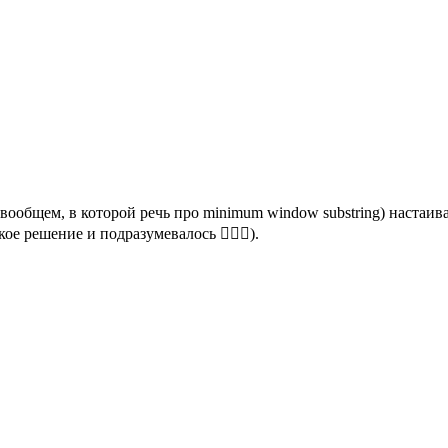
2, вообщем, в которой речь про minimum window substring) настаи
е решение и подразумевалось 🤷🏼‍♂️).