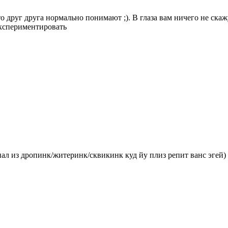
 друг друга нормально понимают ;). В глаза вам ничего не скажу
экспериментировать
ал из дропинк/житеринк/сквикинк куд йу плиз репит ванс эгей) 