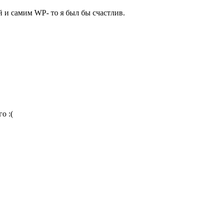
й и самим WP- то я был бы счастлив.
о :(