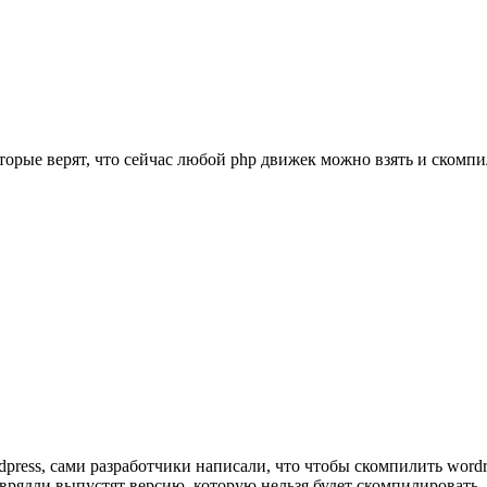
оторые верят, что сейчас любой php движек можно взять и ском
rdpress, сами разработчики написали, что чтобы скомпилить wordr
 врядли выпустят версию, которую нельзя будет скомпилировать