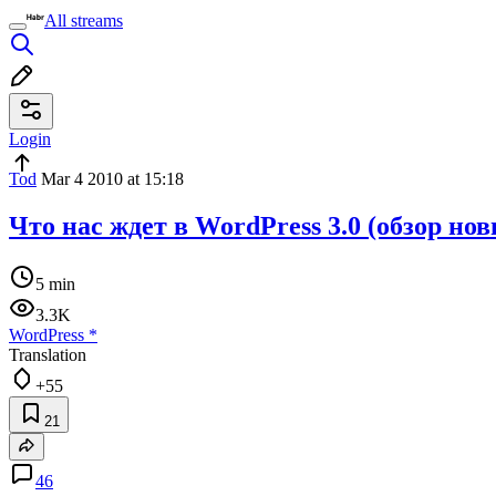
All streams
Login
Tod
Mar 4 2010 at 15:18
Что нас ждет в WordPress 3.0 (обзор но
5 min
3.3K
WordPress
*
Translation
+55
21
46