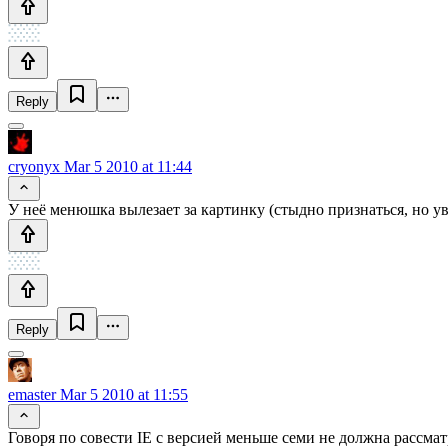
Reply
cryonyx
Mar 5 2010 at 11:44
У неё менюшка вылезает за картинку (стыдно признаться, но увид
Reply
emaster
Mar 5 2010 at 11:55
Говоря по совести IE с версией меньше семи не должна рассматр