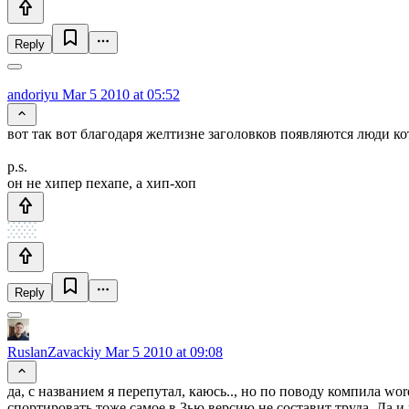
Reply
andoriyu
Mar 5 2010 at 05:52
вот так вот благодаря желтизне заголовков появляются люди к
p.s.
он не хипер пехапе, а хип-хоп
Reply
RuslanZavackiy
Mar 5 2010 at 09:08
да, с названием я перепутал, каюсь.., но по поводу компила wo
спортировать тоже самое в 3ью версию не составит труда. Да и