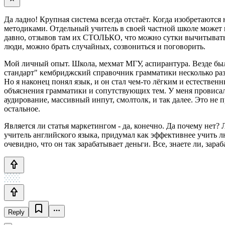
Да ладно! Крупная система всегда отстаёт. Когда изобретаютс
методиками. Отдельный учитель в своей частной школе может п
давно, отзывов там их СТОЛЬКО, что можно сутки вычитывать, 
люди, можно брать случайных, созвониться и поговорить.
Мой личный опыт. Школа, мехмат МГУ, аспирантура. Везде бы
стандарт" кембриджский справочник грамматики несколько раз 
Но я наконец понял язык, и он стал чем-то лёгким и естестве
объяснения грамматики и сопутствующих тем. У меня провисало
аудирование, массивный инпут, смолтолк, и так далее. Это не п
остальное.
Является ли статья маркетингом - да, конечно. Да почему нет?
учитель английского языка, придумал как эффективнее учить лю
очевидно, что он так зарабатывает деньги. Все, знаете ли, зара
Reply