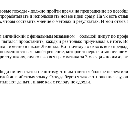
я новые походы - должно пройти время на превращение во всеобщ
рорабатывать и использовать новые идеи сразу. На vk есть отзы
чтобы составить мнение о методах и результатах. И мой отзыв т
л английский с финальным экзаменом + большой инпут по профе
пытался проботанить, каждый раз только приунывал в итоге. Во
нным - именно в школе Леонида. Вот почему-то сквозь всю преды
 именно это - я нашёл решение, которое теперь считаю лучшим.
ро эту школу, там только вся грамматика за 3 месяца - но имхо, 
 Люди пишут статьи не потому, что им заняться больше не чем ил
дей английскому языку. Откуда берется такое отношение "фу, он 
батывают деньги, иначе как с голоду не сдохли.