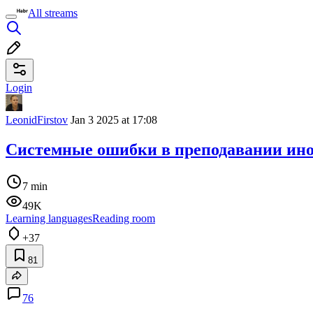
All streams
Login
LeonidFirstov
Jan 3 2025 at 17:08
Системные ошибки в преподавании ин
7 min
49K
Learning languages
Reading room
+37
81
76