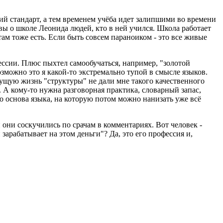
ий стандарт, а тем временем учёба идет залипшими во времени
вы о школе Леонида людей, кто в ней учился. Школа работает
ам тоже есть. Если быть совсем параноиком - это все живые
ссии. Плюс пыхтел самообучаться, например, "золотой
зможно это я какой-то экстремально тупой в смысле языков.
дущую жизнь "структуры" не дали мне такого качественного
 А кому-то нужна разговорная практика, словарный запас,
это основа языка, на которую потом можно нанизать уже всё
и они соскучились по срачам в комментариях. Вот человек -
зарабатывает на этом деньги"? Да, это его профессия и,