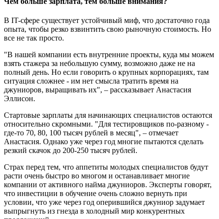
Чем больше зарплата, тем больше внимания?
В IT-сфере существует устойчивый миф, что достаточно года
опыта, чтобы резко взвинтить свою рыночную стоимость. Но
все не так просто.
"В нашей компании есть внутренние проекты, куда мы можем
взять стажера за небольшую сумму, возможно даже не на
полный день. Но если говорить о крупных корпорациях, там
ситуация сложнее - им нет смысла тратить время на
джуниоров, выращивать их", – рассказывает Анастасия
Эллисон.
Стартовые зарплаты для начинающих специалистов остаются
относительно скромными. "Для тестировщиков по-разному -
где-то 70, 80, 100 тысяч рублей в месяц", – отмечает
Анастасия. Однако уже через год многие пытаются сделать
резкий скачок до 200-250 тысяч рублей.
Страх перед тем, что аппетиты молодых специалистов будут
расти очень быстро во многом и останавливает многие
компании от активного найма джуниоров. Эксперты говорят,
что инвестиции в обучение очень сложно вернуть при
условии, что уже через год оперившийся джуниор задумает
выпрыгнуть из гнезда в холодный мир конкурентных