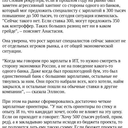
По словам рекрутера, если в прошлом году на рынке был
заметен агрессивный хантинг со стороны одного из банков,
который мог предложить специалисту с зарплатой в 300 тысяч
повышение до 500 тысяч, то сегодня ситуация изменилась.
"Сейчас такого нет. Если ставка 300, могут предложить 350
как контроффер. Таких больших разниц нет ни в каком
грейде", – поясняет Анастасия.
Она уверена, что рост зарплат специалистов сейчас зависит не
от отдельных игроков рынка, а от общей экономической
ситуации.
“Когда мы говорим про зарплаты в ИТ, то нужно смотреть в
сторону экономики России, а не на поведение какого-то
одного банка. Даже когда был прошлогодний бум, это был
единственный банк с большими зарплатами, остальные не
тянулись за ним. Они просто набрали всех, кого хотели, найм
закрылся, и остальные пошли на обычные ставки в другие
компании", — сказала Эллисон.
При этом на рынке сформировались достаточно четкие
зарплатные ориентиры. "У нас есть ориентиры по стеку и
опыту. И то, что кандидат хочет, особо не влияет на эту цену.
Если он приходит и говорит: 'Хочу 500' (тысяч рублей, прим.
ред), а я закладываю зарплаты исходя из бюджета проекта, то
не получится дать ему такую сумму. Если бюджет проекта не