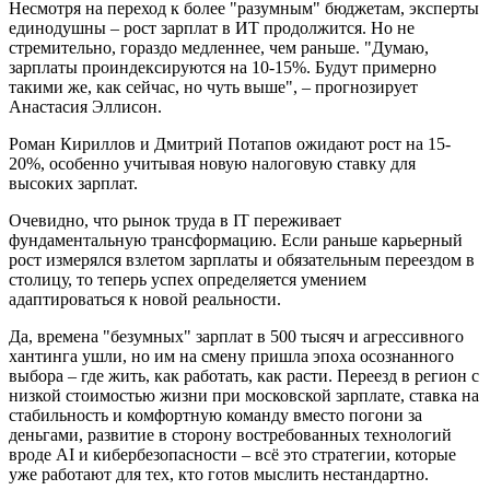
Несмотря на переход к более "разумным" бюджетам, эксперты
единодушны – рост зарплат в ИТ продолжится. Но не
стремительно, гораздо медленнее, чем раньше. "Думаю,
зарплаты проиндексируются на 10-15%. Будут примерно
такими же, как сейчас, но чуть выше", – прогнозирует
Анастасия Эллисон.
Роман Кириллов и Дмитрий Потапов ожидают рост на 15-
20%, особенно учитывая новую налоговую ставку для
высоких зарплат.
Очевидно, что рынок труда в IT переживает
фундаментальную трансформацию. Если раньше карьерный
рост измерялся взлетом зарплаты и обязательным переездом в
столицу, то теперь успех определяется умением
адаптироваться к новой реальности.
Да, времена "безумных" зарплат в 500 тысяч и агрессивного
хантинга ушли, но им на смену пришла эпоха осознанного
выбора – где жить, как работать, как расти. Переезд в регион с
низкой стоимостью жизни при московской зарплате, ставка на
стабильность и комфортную команду вместо погони за
деньгами, развитие в сторону востребованных технологий
вроде AI и кибербезопасности – всё это стратегии, которые
уже работают для тех, кто готов мыслить нестандартно.