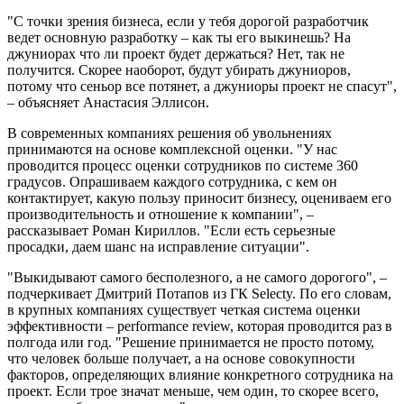
"С точки зрения бизнеса, если у тебя дорогой разработчик
ведет основную разработку – как ты его выкинешь? На
джуниорах что ли проект будет держаться? Нет, так не
получится. Скорее наоборот, будут убирать джуниоров,
потому что сеньор все потянет, а джуниоры проект не спасут",
– объясняет Анастасия Эллисон.
В современных компаниях решения об увольнениях
принимаются на основе комплексной оценки. "У нас
проводится процесс оценки сотрудников по системе 360
градусов. Опрашиваем каждого сотрудника, с кем он
контактирует, какую пользу приносит бизнесу, оцениваем его
производительность и отношение к компании", –
рассказывает Роман Кириллов. "Если есть серьезные
просадки, даем шанс на исправление ситуации".
"Выкидывают самого бесполезного, а не самого дорогого", –
подчеркивает Дмитрий Потапов из ГК Selecty. По его словам,
в крупных компаниях существует четкая система оценки
эффективности – performance review, которая проводится раз в
полгода или год. "Решение принимается не просто потому,
что человек больше получает, а на основе совокупности
факторов, определяющих влияние конкретного сотрудника на
проект. Если трое значат меньше, чем один, то скорее всего,