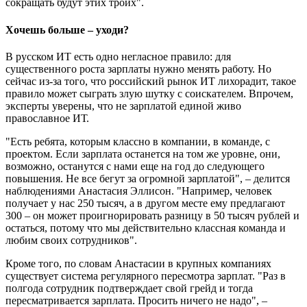
сокращать будут этих троих".
Хочешь больше – уходи?
В русском ИТ есть одно негласное правило: для
существенного роста зарплаты нужно менять работу. Но
сейчас из-за того, что российский рынок ИТ лихорадит, такое
правило может сыграть злую шутку с соискателем. Впрочем,
эксперты уверены, что не зарплатой единой живо
православное ИТ.
"Есть ребята, которым классно в компании, в команде, с
проектом. Если зарплата останется на том же уровне, они,
возможно, останутся с нами еще на год до следующего
повышения. Не все бегут за огромной зарплатой", – делится
наблюдениями Анастасия Эллисон. "Например, человек
получает у нас 250 тысяч, а в другом месте ему предлагают
300 – он может проигнорировать разницу в 50 тысяч рублей и
остаться, потому что мы действительно классная команда и
любим своих сотрудников".
Кроме того, по словам Анастасии в крупных компаниях
существует система регулярного пересмотра зарплат. "Раз в
полгода сотрудник подтверждает свой грейд и тогда
пересматривается зарплата. Просить ничего не надо", –