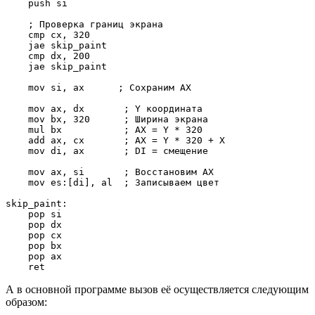
    push si         

    ; Проверка границ экрана

    cmp cx, 320

    jae skip_paint

    cmp dx, 200

    jae skip_paint

    mov si, ax      ; Сохраним AX

    mov ax, dx       ; Y координата

    mov bx, 320      ; Ширина экрана

    mul bx           ; AX = Y * 320

    add ax, cx       ; AX = Y * 320 + X

    mov di, ax       ; DI = смещение

    mov ax, si       ; Восстановим AX

    mov es:[di], al  ; Записываем цвет

skip_paint:

    pop si

    pop dx

    pop cx

    pop bx

    pop ax

    ret
А в основной программе вызов её осуществляется следующим
образом: