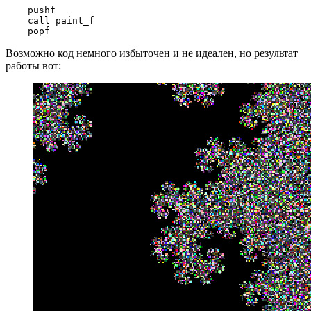
    pushf

    call paint_f

    popf
Возможно код немного избыточен и не идеален, но результат
работы вот: