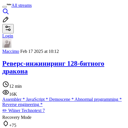
All streams
Login
Maccimo
Feb 17 2025 at 10:12
Реверс-инжиниринг 128-битного
дракона
12 min
16K
Assembler
*
JavaScript
*
Demoscene
*
Abnormal programming
*
Reverse engineering
*
✏️ Wiiner Technotext 7
Recovery Mode
+75