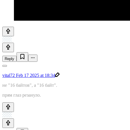
Reply
vital72
Feb 17 2025 at 18:34
не "16 байтов", а "16 байт".
прям глаз резануло.