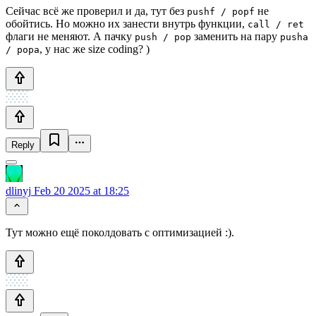
Сейчас всё же проверил и да, тут без
не
pushf / popf
обойтись. Но можно их занести внутрь функции,
call / ret
флаги не меняют. А пачку
заменить на пару
push / pop
pusha
, у нас же size coding? )
/ popa
Reply
dlinyj
Feb 20 2025 at 18:25
Тут можно ещё поколдовать с оптимизацией :).