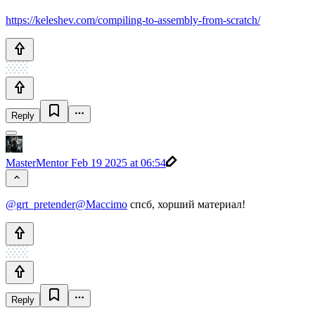
https://keleshev.com/compiling-to-assembly-from-scratch/
Reply
MasterMentor
Feb 19 2025 at 06:54
@grt_pretender
@Maccimo
спсб, хорший материал!
Reply