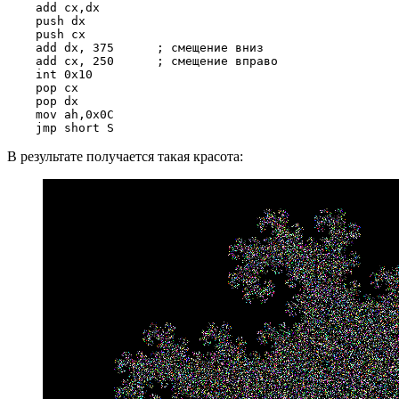
    add cx,dx

    push dx

    push cx

    add dx, 375      ; смещение вниз

    add cx, 250      ; смещение вправо

    int 0x10

    pop cx

    pop dx

    mov ah,0x0C

В результате получается такая красота: