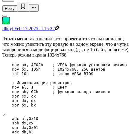
Reply
dlinyj
Feb 17 2025 at 15:22
Что-то меня так зацепил этот проект и то что вы написали,
что можно уместить эту кривую на одном экране, что я чутка
заморочился и модифицировал код (да, не 16 байт, но всё же).
Теперь режим экрана 1024х768
    mov ax, 4F02h    ; VESA функция установки режима

    mov bx, 105h     ; 1024x768, 256 цветов

    int 10h          ; вызов VESA BIOS

    ; Инициализация регистров

    mov al, 1        ; цвет

    mov ah, 0Ch      ; функция вывода пикселя

    xor cx, cx

    xor dx, dx

    xor bx, bx       

S: 

    adc al,0x10

    sbb dx,cx       

    sar dx,0x01 

    adc dh,bl
