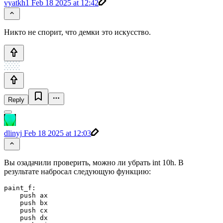
vyatkh1
Feb 18 2025 at 12:42
Никто не спорит, что демки это искусство.
Reply
dlinyj
Feb 18 2025 at 12:03
Вы озадачили проверить, можно ли убрать int 10h. В
результате набросал следующую функцию:
paint_f:

    push ax          

    push bx

    push cx

    push dx
