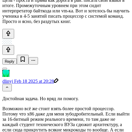
Цель - проста и пряма как дорога в рай: писать свои языки в
итоге. Промежуточным уровнем при этом сидит
интерпретатор байткода или vm-ка. Вот и хотелось бы научить
ученика в 4-5 занятий писать процессор с системой команд.
Просто и ясно, без раздутых книг.
Reply
dlinyj
Feb 18 2025 at 20:28
Достойная задача. Но вряд ли помогу.
Возможно всё же стоит взять более простой процессор.
Потому что x86 даже для меня зубодробительный. Если выйти
за 16-битный режим реального времени, то там даже не
каждый студент технического ВУЗа сдюжит архитектуру, а
если сюда прикрутить всякие микрокоды то вообще. А если