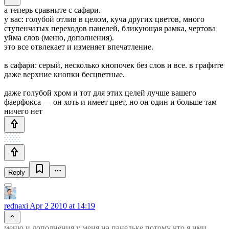
а теперь сравните с сафари.
у вас: голубой отлив в целом, куча других цветов, много
ступенчатых переходов панелей, бликующая рамка, чертова
уйма слов (меню, дополнения).
это все отвлекает и изменяет впечатление.
в сафари: серый, несколько кнопочек без слов и все. в графите
даже верхние кнопки бесцветные.
даже голубой хром и тот для этих целей лучше вашего
фаерфокса — он хоть и имеет цвет, но он один и больше там
ничего нет
Reply
rednaxi
Apr 2 2010 at 14:19
меню и дополнения у меня на панельке потому что я ими