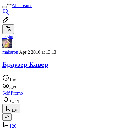
All streams
Login
makaron
Apr 2 2010 at 13:13
Браузер Кавер
1 min
822
Self Promo
+144
104
126