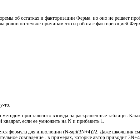
еоремы об остатках и факторизации Ферма, но оно не решает пр
ла ровно по тем же причинам что и работа с факторизацией Ферм
у-то.
 методом пристального взгляда на раскрашенные таблицы. Какие
квадрат, если ее умножить на N и прибавить 1.
тся формула для инволюции (N-sqrt(3N+4))/2. Даже школьник смо
ительное совпадение - в примерах, которые автор приводит 3N+