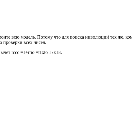
троите всю модель. Потому что для поиска инволюций тех же, к
о проверки всех чисел.
ычет rccc =1+rпо =t1хtо 17x18.