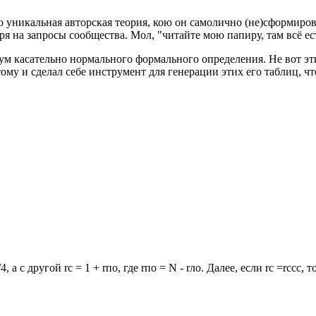
 это уникальная авторская теория, кою он самолично (не)сформир
ря на запросы сообщества. Мол, "читайте мою папиру, там всё ест
ум касательно нормального формального определения. Не вот эт
ому и сделал себе инструмент для генерации этих его таблиц, чт
4, а с другой rc = 1 + rпо, где rпо = N - rло. Далее, если rc =rccc