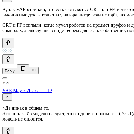
А, так VAE отрицает, что есть связь хоть c CRT или FF, и что
рукописные доказательства у автора нигде речи не идёт, несмот
CRT и FF всплыли, когда мучал роботов на предмет пруфов и д
символах, а ещё лучше в виде теорем для Lean. Собственно, пот
Reply
VAE
May 7 2025 at 11:12
>Да никак в общем-то.
Это не так. Из модели следует, что с одной стороны rc = (t^2 -1)/
модель не строится.