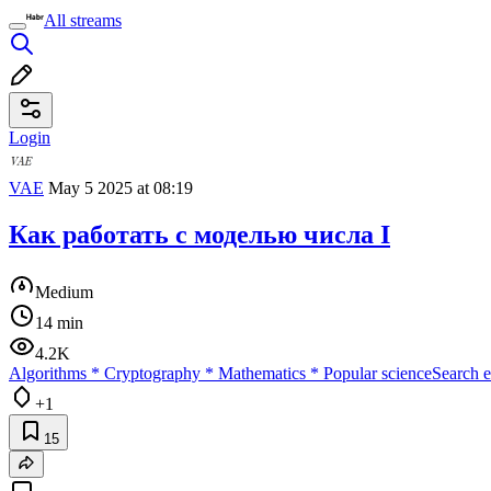
All streams
Login
VAE
May 5 2025 at 08:19
Как работать с моделью числа I
Medium
14 min
4.2K
Algorithms
*
Cryptography
*
Mathematics
*
Popular science
Search e
+1
15