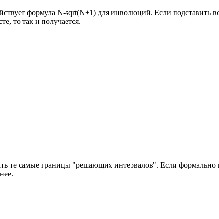
ействует формула N-sqrt(N+1) для инволюций. Если подставить 
е, то так и получается.
ать те самые границы "решающих интервалов". Если формально ве
нее.