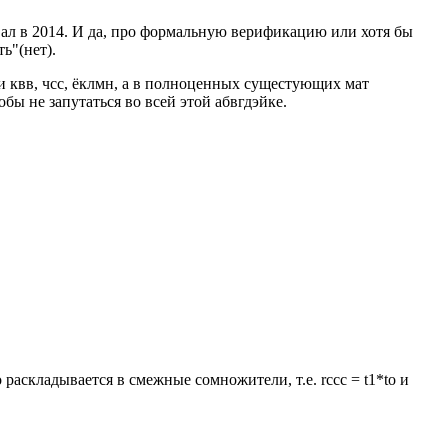
овал в 2014. И да, про формальную верификацию или хотя бы
ь"(нет).
и квв, чсс, ёклмн, а в полноценных сущестующих мат
обы не запутаться во всей этой абвгдэйке.
, то раскладывается в смежные сомножители, т.е. rcсс = t1*tо и