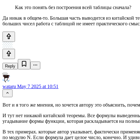
Как это понять без построения всей таблицы сначала?
Да никак в общем-то. Большая часть выводится из китайской т
больших чисел работа с таблицой не имеет практического смыс
Reply
wataru
May 7 2025 at 10:51
Вот и я того же мнения, но хочется автору это объяснить, почем
И тут нет никакой китайской теоремы. Все формулы выведенны
угадывание формы функции, которая раскладывается на полный 
В тех примерах. которые автор указывает, фактически применяе
по модулю N. Если формула дает целое число, конечно. И удив