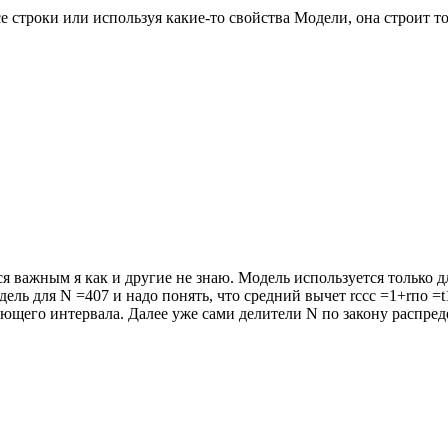
се строки или используя какие-то свойства Модели, она строит 
тся важным я как и другие не знаю. Модель используется только 
ль для N =407 и надо понять, что средний вычет rccc =1+rпо =t1х
ющего интервала. Далее уже сами делители N по закону распред