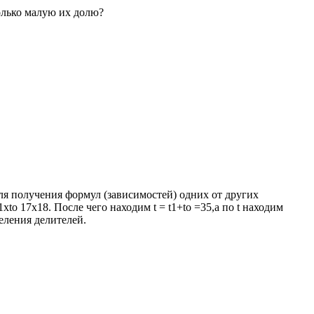
только малую их долю?
для получения формул (зависимостей) одних от других
tо 17x18. После чего находим t = t1+tо =35,а по t находим
еления делителей.