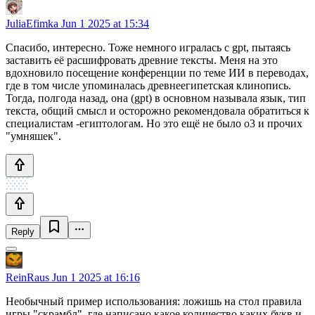
JuliaEfimka
Jun 1 2025 at 15:34
Спасибо, интересно. Тоже немного игралась с gpt, пытаясь
заставить её расшифровать древние тексты. Меня на это
вдохновило посещение конференции по теме ИИ в переводах,
где в том числе упоминалась древнеегипетская клинопись.
Тогда, полгода назад, она (gpt) в основном называла язык, тип
текста, общий смысл и осторожно рекомендовала обратиться к
специалистам -египтологам. Но это ещё не было o3 и прочих
"умняшек".
Reply
ReinRaus
Jun 1 2025 at 16:16
Необычный пример использования: ложишь на стол правила
игры "скрамбл", где написано какое количество каких букв и