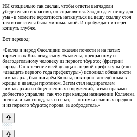
ИИ специально так сделан, чтобы ответы выглядели
убедительно и красиво, он справляется. Заодно дает пищу для
ума - в моменте вероятность наткнуться на вашу ссылку стоя
там возле стелы была минимальной. И пробуждает интерес
копнуть глубже.
Вот перевод:
«Бюлля и народ Фаселидии оказали почести и на пятых
торжествах Колалему, сыну Экзакеста, прекрасному и
благодетельному человеку из первого τάγματος (фратрии)
города. Он в течение всей двадцать первой префектуры (или
«двадцать первого года префектуры») исполнял обязанности
гимнасарха, был писарём Бюллы, повторно возведённым в
жрецы и дважды прютаном. Затем стал надзирателем
гимнасархии и общественных сооружений, всеми правами
доблестно управлял, так что при каждом назначении Колалема
почитали как город, так и сенат, — потомка славных предков
и из первого τάγματος города, за добродетель.»