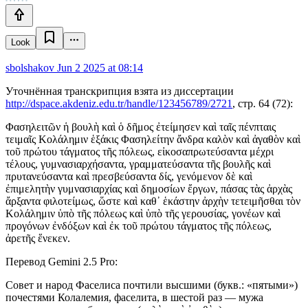
Look
sbolshakov
Jun 2 2025 at 08:14
Уточнённая транскрипция взята из диссертации
http://dspace.akdeniz.edu.tr/handle/123456789/2721
, стр. 64 (72):
Φασηλειτῶν ἡ βουλὴ καὶ ὁ δῆμος ἐτείμησεν καὶ ταῖς πένπταις
τειμαῖς Κολάλημιν ἑξάκις Φασηλείτην ἄνδρα καλὸν καὶ ἀγαθὸν καὶ
τοῦ πρώτου τάγματος τῆς πόλεως, εἰκοσαπρωτεύσαντα μέχρι
τέλους, γυμνασιαρχήσαντα, γραμματεύσαντα τῆς βουλῆς καὶ
πρυτανεύσαντα καὶ πρεσβεύσαντα δίς, γενόμενον δὲ καὶ
ἐπιμελητὴν γυμνασιαρχίας καὶ δημοσίων ἔργων, πάσας τὰς ἀρχὰς
ἄρξαντα φιλοτείμως, ὥστε καὶ καθ᾽ ἑκάστην ἀρχὴν τετειμῆσθαι τὸν
Κολάλημιν ὑπὸ τῆς πόλεως καὶ ὑπὸ τῆς γερουσίας, γονέων καὶ
προγόνων ἐνδόξων καὶ ἐκ τοῦ πρώτου τάγματος τῆς πόλεως,
ἀρετῆς ἕνεκεν.
Перевод Gemini 2.5 Pro:
Совет и народ Фаселиса почтили высшими (букв.: «пятыми»)
почестями Колалемия, фаселита, в шестой раз — мужа