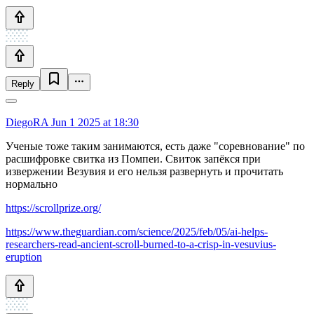
Reply
DiegoRA
Jun 1 2025 at 18:30
Ученые тоже таким занимаются, есть даже "соревнование" по
расшифровке свитка из Помпеи. Свиток запёкся при
извержении Везувия и его нельзя развернуть и прочитать
нормально
https://scrollprize.org/
https://www.theguardian.com/science/2025/feb/05/ai-helps-
researchers-read-ancient-scroll-burned-to-a-crisp-in-vesuvius-
eruption