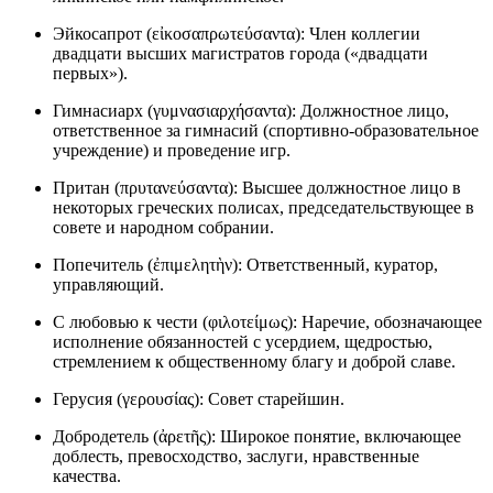
Эйкосапрот (εἰκοσαπρωτεύσαντα): Член коллегии
двадцати высших магистратов города («двадцати
первых»).
Гимнасиарх (γυμνασιαρχήσαντα): Должностное лицо,
ответственное за гимнасий (спортивно-образовательное
учреждение) и проведение игр.
Притан (πρυτανεύσαντα): Высшее должностное лицо в
некоторых греческих полисах, председательствующее в
совете и народном собрании.
Попечитель (ἐπιμελητὴν): Ответственный, куратор,
управляющий.
С любовью к чести (φιλοτείμως): Наречие, обозначающее
исполнение обязанностей с усердием, щедростью,
стремлением к общественному благу и доброй славе.
Герусия (γερουσίας): Совет старейшин.
Добродетель (ἀρετῆς): Широкое понятие, включающее
доблесть, превосходство, заслуги, нравственные
качества.