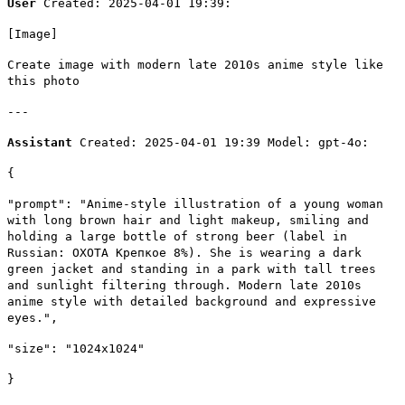
User
Created: 2025-04-01 19:39:
[Image]
Create image with modern late 2010s anime style like
this photo
---
Assistant
Created: 2025-04-01 19:39 Model: gpt-4o:
{
"prompt": "Anime-style illustration of a young woman
with long brown hair and light makeup, smiling and
holding a large bottle of strong beer (label in
Russian: ОХОТА Крепкое 8%). She is wearing a dark
green jacket and standing in a park with tall trees
and sunlight filtering through. Modern late 2010s
anime style with detailed background and expressive
eyes.",
"size": "1024x1024"
}