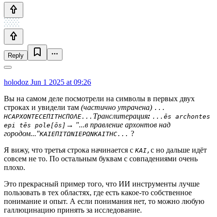
Reply
holodoz
Jun 1 2025 at 09:26
Вы на самом деле посмотрели на символы в первых двух
строках и увидели там
(частично утрачена)
...
Транслитерация
:
ΗCΑΡΧΟΝΤΕCΕΠΙΤΗCΠΟΛΕ...
...ēs archontes
→ "...в правление архонтов над
epi tēs pole[ōs]
городом..."
?
ΚΑΙΕΠΙΤΩΝΙΕΡΩΝΚΑΙΤΗC...
Я вижу, что третья строка начинается с
с но дальше идёт
ΚΑΙ,
совсем не то. По остальным буквам с совпадениями очень
плохо.
Это прекрасный пример того, что ИИ инструменты лучше
пользовать в тех областях, где есть какое-то собственное
понимание и опыт. А если понимания нет, то можно любую
галлюцинацию принять за исследование.