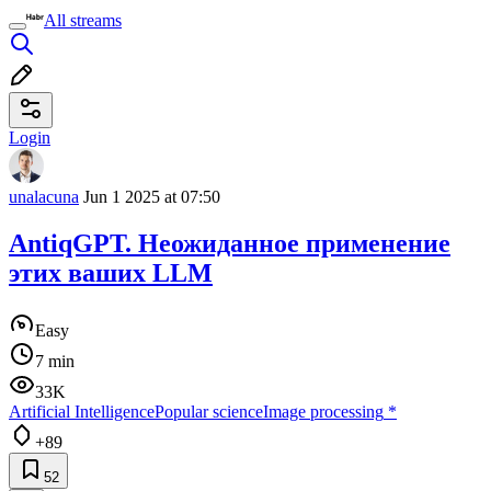
All streams
Login
unalacuna
Jun 1 2025 at 07:50
AntiqGPT. Неожиданное применение
этих ваших LLM
Easy
7 min
33K
Artificial Intelligence
Popular science
Image processing
*
+89
52