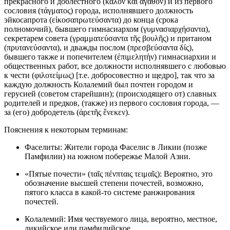
прекрасного и доблестного (καλὸν καὶ ἀγαθὸν) и из первого
сословия (τάγματος) города, исполнявшего должность
эйкосапрота (εἰκοσαπρωτεύσαντα) до конца (срока
полномочий), бывшего гимнасиархом (γυμνασιαρχήσαντα),
секретарем совета (γραμματεύσαντα τῆς βουλῆς) и пританом
(πρυτανεύσαντα), и дважды послом (πρεσβεύσαντα δίς),
бывшего также и попечителем (ἐπιμελητὴν) гимнасиархии и
общественных работ, все должности исполнявшего с любовью
к чести (φιλοτείμως) [т.е. добросовестно и щедро], так что за
каждую должность Колалемий был почтен городом и
герусией (советом старейшин); (происходящего от) славных
родителей и предков, (также) из первого сословия города, —
за (его) добродетель (ἀρετῆς ἕνεκεν).
Пояснения к некоторым терминам:
Фаселиты: Жители города Фаселис в Ликии (позже
Памфилии) на южном побережье Малой Азии.
«Пятые почести» (ταῖς πένπταις τειμαῖς): Вероятно, это
обозначение высшей степени почестей, возможно,
пятого класса в какой-то системе ранжирования
почестей.
Колалемий: Имя чествуемого лица, вероятно, местное,
ликийское или памфилийское.