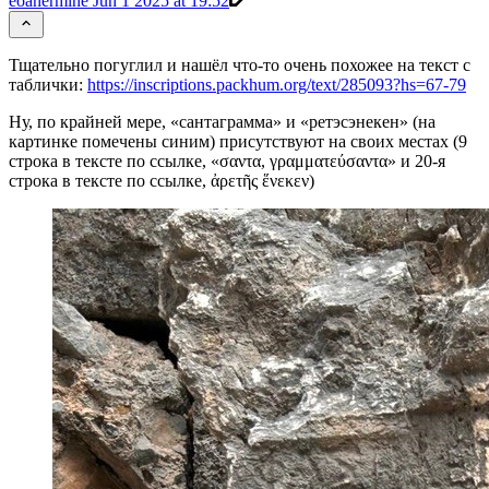
eoanermine
Jun 1 2025 at 19:52
Тщательно погуглил и нашёл что-то очень похожее на текст с
таблички:
https://inscriptions.packhum.org/text/285093?hs=67-79
Ну, по крайней мере, «сантаграмма» и «ретэсэнекен» (на
картинке помечены синим) присутствуют на своих местах (9
строка в тексте по ссылке, «σαντα, γραμματεύσαντα» и 20-я
строка в тексте по ссылке, ἀρετῆς ἕνεκεν)