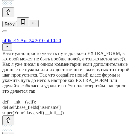
Reply
offline15
Apr 24 2010 at 10:20
Вам нужно просто указать путь до своей EXTRA_FORM, в
которой может не быть вообще полей, а только метод save().
Как я уже писал в одном комментарии если дополнительные
данные не нужны или их достаточно из вытянутых то второй
шаг пропустится. Так что создайте новый класс формы и
укажить путь до него в настройках EXTRA_FORM или
сделайте сабкласс и удалите в нём поле юзернэйм. наверное
это делается так
def __init__(self):
del self.base_fields['username']
super(YourClass, self).__init__()