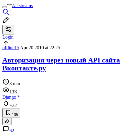
All streams
Login
offline15
Apr 20 2010 at 22:25
Авторизация через новый API сайта
Вконтакте.ру
3 min
13K
Django
*
+32
105
62