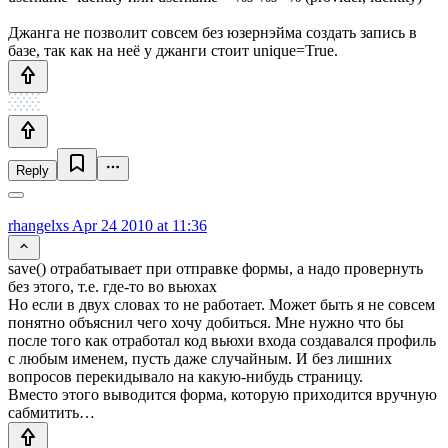
Джанга не позволит совсем без юзернэйма создать запись в
базе, так как на неё у джанги стоит unique=True.
Reply
rhangelxs
Apr 24 2010 at 11:36
save() отрабатывает при отправке формы, а надо провернуть
без этого, т.е. где-то во вьюхах
Но если в двух словах то не работает. Может быть я не совсем
понятно объяснил чего хочу добиться. Мне нужно что бы
после того как отработал код вьюхи входа создавался профиль
с любым именем, пусть даже случайным. И без лишних
вопросов перекидывало на какую-нибудь страницу.
Вместо этого выводится форма, которую приходится вручную
сабмитить…