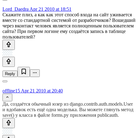
Lord_Daedra
Apr 21 2010 at 18:51
Скажите плиз, а как как этот способ входа на сайт уживается
вместе со стандартной системой от разработчиков? Вошедший
через вконтакт человек является полноценным пользователем
сайта? При первом логине ему создаётся запись в таблице
пользователей?
Reply
offline15
Apr 21 2010 at 20:40
Да, создаётся обычный юзер из django.contrib.auth.models.User
и вдобавок есть ещё одна моделька. Вы можете глянуть метод
save() у класса в файле forms.py приложения publicauth.