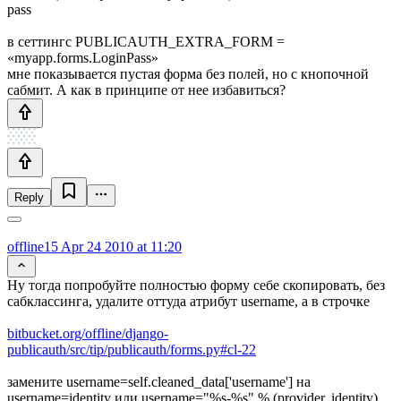
pass
в сеттингс PUBLICAUTH_EXTRA_FORM =
«myapp.forms.LoginPass»
мне показывается пустая форма без полей, но с кнопочной
сабмит. А как в принципе от нее избавиться?
Reply
offline15
Apr 24 2010 at 11:20
Ну тогда попробуйте полностью форму себе скопировать, без
сабклассинга, удалите оттуда атрибут username, а в строчке
bitbucket.org/offline/django-
publicauth/src/tip/publicauth/forms.py#cl-22
замените username=self.cleaned_data['username'] на
username=identity или username="%s-%s" % (provider, identity)