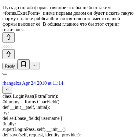
Путь до новой формы глявное что бы не был таким —
«forms.ExtraForm», иначе первым делом он будет искать такую
форму в папке publicauth и соответсвенно вместо вашей
формы вызовет её. В общем главное что бы этот стринг
отличался.
Reply
rhangelxs
Apr 24 2010 at 11:14
class LoginPass(ExtraForm):
#dummy = forms.CharField()
def __init__(self, initial):
try:
del self.base_fields['username']
finally:
super(LoginPass, self).__init__()
def save(self, request, identity, provider):