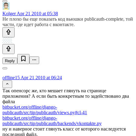
Kolger
Apr 21 2010 at 05:38
Не плохо бы еще показать код вьюшки publicauth-complete, той
части, где идет работа с вконтакте.
Reply
offline15
Apr 21 2010 at 06:24
Так опенсорс же, кто мешает глянуть на странице
приложения? А если быть конкретным то задействовано два
файла
bitbucket.org/offline/django-
publicauth/src/tip/publicauth/views.py#cl-41
bitbucket.org/offline/django-
publicauth/src/tip/publicauth/backends/vkontakte.py
ну и наверное стоит глянуть класс от которого наследуется
последний файл.