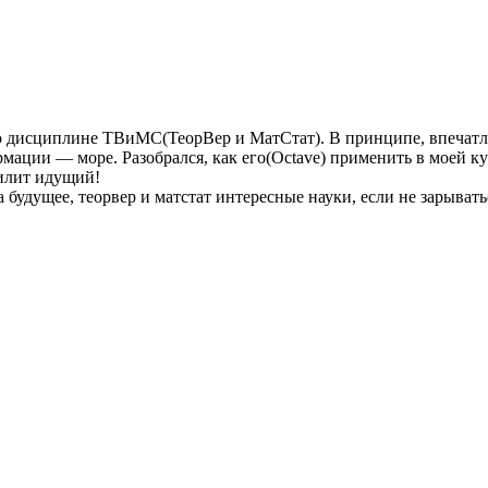
 по дисциплине ТВиМС(ТеорВер и МатСтат). В принципе, впечат
рмации — море. Разобрался, как его(Octave) применить в моей кур
силит идущий!
будущее, теорвер и матстат интересные науки, если не зарывать