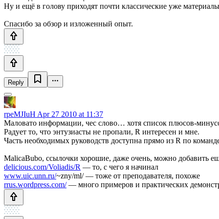
Ну и ещё в голову приходят почти классические уже материа
Спасибо за обзор и изложенный опыт.
Reply
rpeMJIuH
Apr 27 2010 at 11:37
Маловато информации, чес слово… хотя список плюсов-минусов
Радует то, что энтузиасты не пропали, R интересен и мне.
Часть необходимых руководств доступна прямо из R по команде 
MalicaBubo, ссылочки хорошие, даже очень, можно добавить ещ
delicious.com/Voliadis/R
— то, с чего я начинал
www.uic.unn.ru/
~zny/ml/ — тоже от преподавателя, похоже
rrus.wordpress.com/
— много примеров и практических демонст