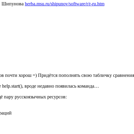
лы Шипунова
herba.msu.ru/shipunov/software/r/r-ru.htm
 почти хорош =) Придётся пополнять свою табличку сравнения 
help.start(), вроде недавно появилась команда…
ё пару русскоязычных ресурсов:
раций