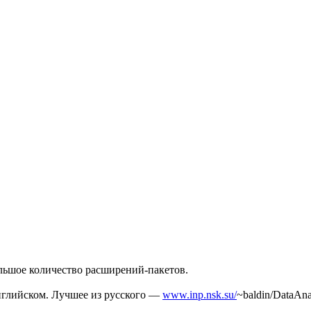
льшое количество расширений-пакетов.
 английском. Лучшее из русского —
www.inp.nsk.su/
~baldin/DataAn