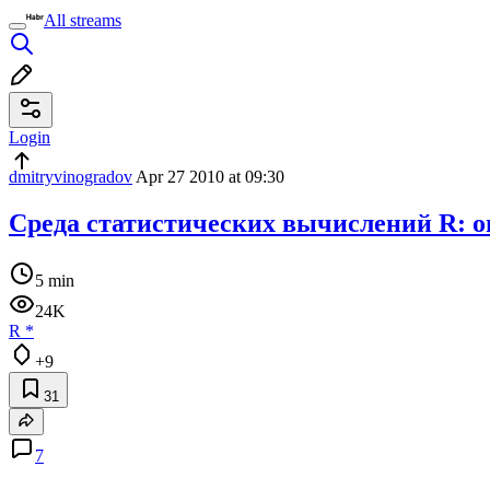
All streams
Login
dmitryvinogradov
Apr 27 2010 at 09:30
Среда статистических вычислений R: о
5 min
24K
R
*
+9
31
7