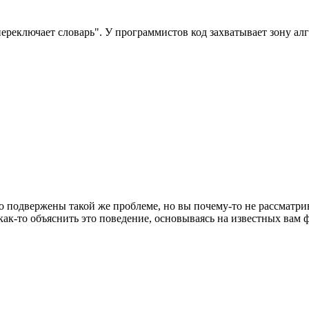
переключает словарь". У программистов код захватывает зону ал
но подвержены такой же проблеме, но вы почему-то не рассматрив
ак-то объяснить это поведение, основываясь на известных вам ф