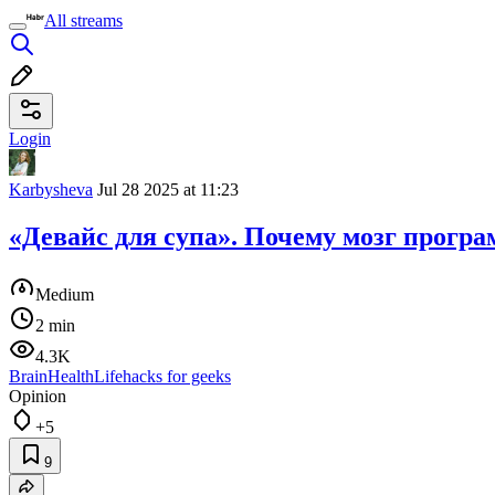
All streams
Login
Karbysheva
Jul 28 2025 at 11:23
«Девайс для супа». Почему мозг програ
Medium
2 min
4.3K
Brain
Health
Lifehacks for geeks
Opinion
+5
9