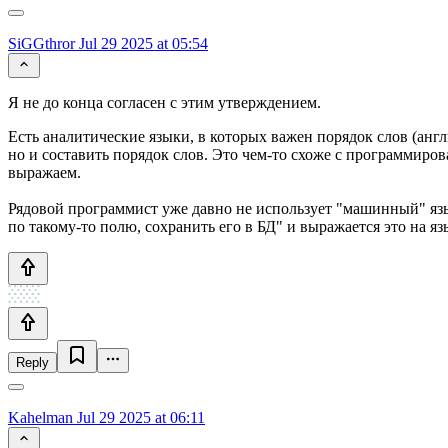
SiGGthror
Jul 29 2025 at 05:54
Я не до конца согласен с этим утверждением.
Есть аналитические языки, в которых важен порядок слов (англ
но и составить порядок слов. Это чем-то схоже с программиров
выражаем.
Рядовой программист уже давно не использует "машинный" язык
по такому-то полю, сохранить его в БД" и выражается это на я
Reply
Kahelman
Jul 29 2025 at 06:11