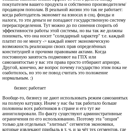
покупателем вашего продукта и собственно производителем/
продавцом пополам. В реальной жизни это так не работает:
когда работодатель экономит на взносах в соц. фонды и
налоги, то эти деньги не попадают государственную систему
перераспределения. Тут можно до по синения спорить об
эффективности работы этой системы, но вы так же должны
понимать, что она носит "солидарный характер" т.е. каждый
платит по не многу -> каждый имеет экономическую
возможность реализации своих прав определённых
конституцией и прочими правовыми актами. Когда
постоянную занятость подменяют на ГПХ или
самозанятостью у вас эти права просто отбирают априори.
Другой, конечно, же вопрос почему государство этим пока не
озаботилось, но это не повод считать это положение
нормальным. :)
бизнес работает
Вообще-то, бизнесу не дают использовать режим самозанятых
на полную катушку. Иначе у нас бы так работало больше
половины всех работников в стране и его тут же
аннигилировали. По факту существуют административные
ограничения по его использованию. Поэтому эта "опция"
только для отдельных "элитных" сегментов экономики,
которые извлекают прибыль в т. ч. и за чёт тех сегментов, где