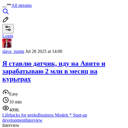
All streams
Login
slava_rumin
Jul 28 2025 at 14:00
Я ставлю датчик, иду на Авито и
зарабатываю 2 млн в месяц на
курьерах
Easy
10 min
409K
Lifehacks for geeks
Business Models
*
Start-up
development
Interview
Interview