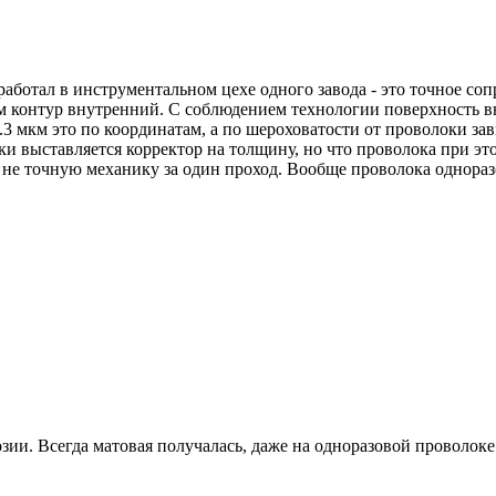
 работал в инструментальном цехе одного завода - это точное со
м контур внутренний. С соблюдением технологии поверхность вы
0.3 мкм это по координатам, а по шероховатости от проволоки з
шки выставляется корректор на толщину, но что проволока при э
о не точную механику за один проход. Вообще проволока одноразо
зии. Всегда матовая получалась, даже на одноразовой проволоке