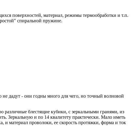
щихся поверхностей, материал, режимы термообработки и т.п.
"простой" спиральной пружине.
о не дадут - они годны много для чего, но точный волновой
о различные блестящие кубики, с зеркальными гранями, из
ить. Зеркальную и по 14 квалитету практически. Мало иметь
а, и материал проволоки, ее скорость протяжки, форма и ток