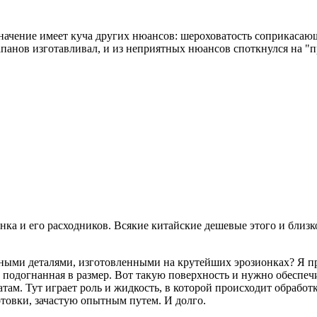
 значение имеет куча других нюансов: шероховатость соприкасаю
клапанов изготавливал, и из неприятных нюансов споткнулся на 
нка и его расходников. Всякие китайские дешевые этого и близк
ными деталями, изготовленными на крутейших эрозионках? Я пр
 подогнанная в размер. Вот такую поверхность и нужно обеспеч
там. Тут играет роль и жидкость, в которой происходит обработк
отовки, зачастую опытным путем. И долго.