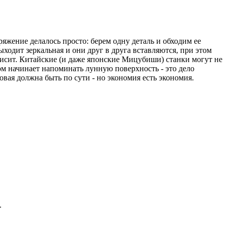
пряжение делалось просто: берем одну деталь и обходим ее
ходит зеркальная и они друг в друга вставляются, при этом
ависит. Китайские (и даже японские Мицубиши) станки могут не
том начинает напоминать лунную поверхность - это дело
вая должна быть по сути - но экономия есть экономия.
.