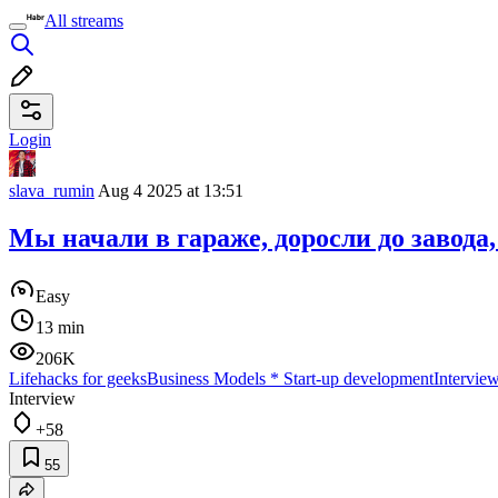
All streams
Login
slava_rumin
Aug 4 2025 at 13:51
Мы начали в гараже, доросли до завода,
Easy
13 min
206K
Lifehacks for geeks
Business Models
*
Start-up development
Intervie
Interview
+58
55