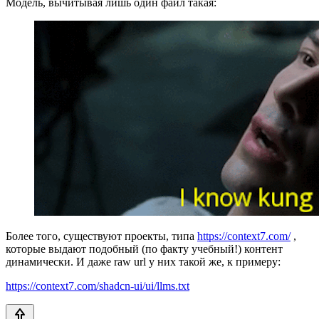
Модель, вычитывая лишь один файл такая:
Более того, существуют проекты, типа
https://context7.com/
,
которые выдают подобный (по факту учебный!) контент
динамически. И даже raw url у них такой же, к примеру:
https://context7.com/shadcn-ui/ui/llms.txt