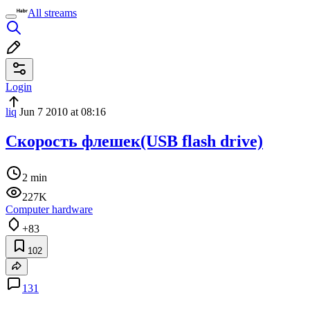
All streams
Login
liq
Jun 7 2010 at 08:16
Скорость флешек(USB flash drive)
2 min
227K
Computer hardware
+83
102
131