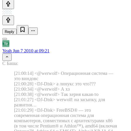
Reply
Yeah
Jun 7 2010 at 09:21
C Баша:
[21:00:14] <@werwolf> Операционная система —
это виндовс
[21:00:28] <DJ-Disk> а линукс это что???
[21:00:34] <@werwolf> А хз
[21:00:38] <@werwolf> Так херня какая-то
[21:01:27] <DJ-Disk> werwolf: на засыпку, для
развития…
[21:01:29] <DJ-Disk> FreeBSD® — это
современная операционная система для
компьютеров, совместимых с архитектурами x86
(в том числе Pentium® и Athlon™), amd64 (включая