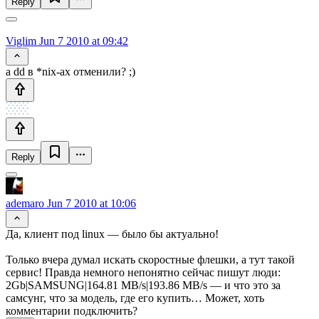
Reply
Viglim
Jun 7 2010 at 09:42
а dd в *nix-ах отменили? ;)
Reply
ademaro
Jun 7 2010 at 10:06
Да, клиент под linux — было бы актуально!
Только вчера думал искать скоростные флешки, а тут такой
сервис! Правда немного непонятно сейчас пишут люди:
2Gb|SAMSUNG|164.81 MB/s|193.86 MB/s — и что это за
самсунг, что за модель, где его купить… Может, хоть
комментарии подключить?