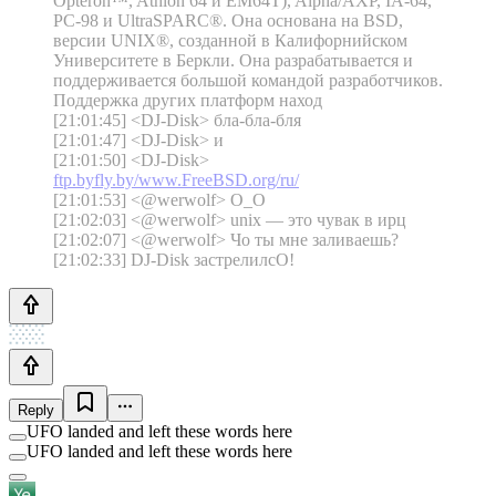
Opteron™, Athlon 64 и EM64T), Alpha/AXP, IA-64,
PC-98 и UltraSPARC®. Она основана на BSD,
версии UNIX®, созданной в Калифорнийском
Университете в Беркли. Она разрабатывается и
поддерживается большой командой разработчиков.
Поддержка других платформ наход
[21:01:45] <DJ-Disk> бла-бла-бля
[21:01:47] <DJ-Disk> и
[21:01:50] <DJ-Disk>
ftp.byfly.by/www.FreeBSD.org/ru/
[21:01:53] <@werwolf> О_О
[21:02:03] <@werwolf> unix — это чувак в ирц
[21:02:07] <@werwolf> Чо ты мне заливаешь?
[21:02:33] DJ-Disk застрелилсО!
Reply
UFO landed and left these words here
UFO landed and left these words here