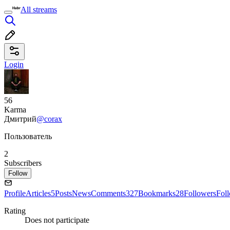
All streams
Login
56
Karma
Дмитрий
@corax
Пользователь
2
Subscribers
Follow
Profile
Articles
5
Posts
News
Comments
327
Bookmarks
28
Followers
Fol
Rating
Does not participate