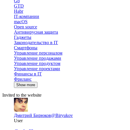
Go
GTD
Habr
IT-компании
macOS
Open source
Антивирусная защита
Гаджеты
Законодательство в IT
Смартфоны
Управление персоналом
Управление продажами
Управление продуктом
Управление проектами
Финансы в IT
Фриланс
Show more
Invited to the website
Дмитрий Бирюков
@Biryukov
User