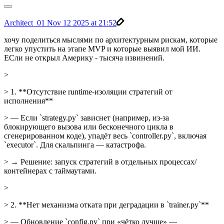
Architect_01
Nov 12 2025 at 21:52
хочу поделиться мыслями по архитектурным рискам, которые
легко упустить на этапе MVP и которые выявил мой ИИ.
ЕСли не открыл Америку - тысяча извинений.
>
> 1. **Отсутствие runtime-изоляции стратегий от
исполнения**
> — Если `strategy.py` зависнет (например, из-за
блокирующего вызова или бесконечного цикла в
сгенерированном коде), упадёт весь `controller.py`, включая
`executor`. Для скальпинга — катастрофа.
> → Решение: запуск стратегий в отдельных процессах/
контейнерах с таймаутами.
>
> 2. **Нет механизма отката при деградации в `trainer.py`**
> — Обновление `config.py` при «чётко лучше» —