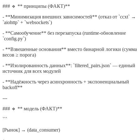
### 🔹 ** принципы (ФАКТ)**
- **Минимизация внешних зависимостей** (отказ от `ccxt` →
`aiohttp` + `websockets`)
- **Самообучение** без перезапуска (runtime-обновление
`config.py`)
- **Взвешенные основания** вместо бинарной логики (сумма
весов ≥ порога)
- **Изолированность данных**: `filtered_pairs.json` — единый
источник для всех модулей
- **Надёжность через асинхронность + экспоненциальный
backoff**
---
### 🔹 ** модель (ФАКТ)**
```
[Рынок] → (data_consumer)