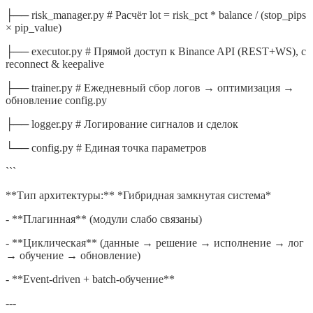
├── risk_manager.py # Расчёт lot = risk_pct * balance / (stop_pips
× pip_value)
├── executor.py # Прямой доступ к Binance API (REST+WS), с
reconnect & keepalive
├── trainer.py # Ежедневный сбор логов → оптимизация →
обновление config.py
├── logger.py # Логирование сигналов и сделок
└── config.py # Единая точка параметров
```
**Тип архитектуры:** *Гибридная замкнутая система*
- **Плагинная** (модули слабо связаны)
- **Циклическая** (данные → решение → исполнение → лог
→ обучение → обновление)
- **Event-driven + batch-обучение**
---