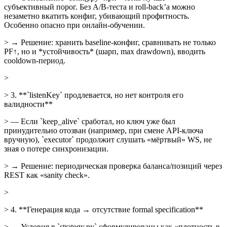
субъективный порог. Без A/B-теста и roll-back’а можно
незаметно вкатить конфиг, убивающий профитность.
Особенно опасно при онлайн-обучении.
> → Решение: хранить baseline-конфиг, сравнивать не только
PF↑, но и *устойчивость* (шарп, max drawdown), вводить
cooldown-период.
>
> 3. **`listenKey` продлевается, но нет контроля его
валидности**
> — Если `keep_alive` сработал, но ключ уже был
принудительно отозван (например, при смене API-ключа
вручную), `executor` продолжит слушать «мёртвый» WS, не
зная о потере синхронизации.
> → Решение: периодическая проверка баланса/позиций через
REST как «sanity check».
>
> 4. **Генерация кода → отсутствие formal specification**
> — Условия в `strategy.py` сформулированы как «плотность в