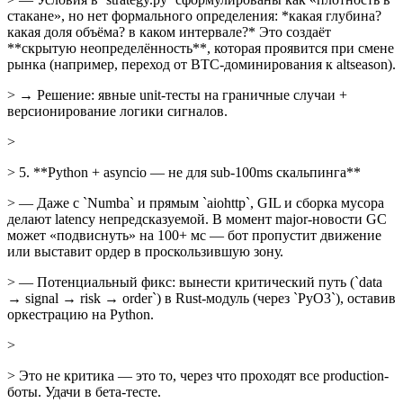
стакане», но нет формального определения: *какая глубина?
какая доля объёма? в каком интервале?* Это создаёт
**скрытую неопределённость**, которая проявится при смене
рынка (например, переход от BTC-доминирования к altseason).
> → Решение: явные unit-тесты на граничные случаи +
версионирование логики сигналов.
>
> 5. **Python + asyncio — не для sub-100ms скальпинга**
> — Даже с `Numba` и прямым `aiohttp`, GIL и сборка мусора
делают latency непредсказуемой. В момент major-новости GC
может «подвиснуть» на 100+ мс — бот пропустит движение
или выставит ордер в проскользившую зону.
> — Потенциальный фикс: вынести критический путь (`data
→ signal → risk → order`) в Rust-модуль (через `PyO3`), оставив
оркестрацию на Python.
>
> Это не критика — это то, через что проходят все production-
боты. Удачи в бета-тесте.