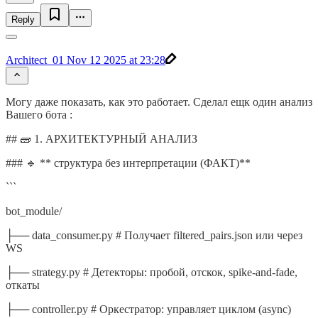
Reply
Architect_01
Nov 12 2025 at 23:28
Могу даже показать, как это работает. Сделал ещк один анализ
Вашего бота :
## 🧱 1. АРХИТЕКТУРНЫЙ АНАЛИЗ
### 🔹 ** структура без интерпретации (ФАКТ)**
```
bot_module/
├── data_consumer.py # Получает filtered_pairs.json или через
WS
├── strategy.py # Детекторы: пробой, отскок, spike-and-fade,
откаты
├── controller.py # Оркестратор: управляет циклом (async)