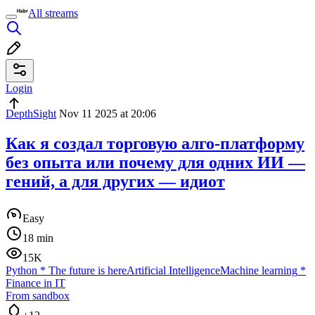
All streams
Login
DepthSight
Nov 11 2025 at 20:06
Как я создал торговую алго-платформу
без опыта или почему для одних ИИ —
гений, а для других — идиот
Easy
18 min
15K
Python
*
The future is here
Artificial Intelligence
Machine learning
*
Finance in IT
From sandbox