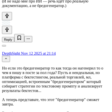
(И не надо мне про ИИ — речь идёт про
реальную
документацию, а не бредогенератор.)
Reply
DepthSight
Nov 12 2025 at 21:14
Но если это бредогенератор то как тогда он нагенерил то о
чем я пишу в посте за пол года? Пусть и неидеальная, но
платформа с бектестингом, реальной торговлей, мл,
оптимизацией, встроенным "бредогенератором" который
собирает стратегии по текстовому промпту и анализирует
результаты бектестов...
А теперь представьте, что этот "бредогенератор" сможет
завтра.