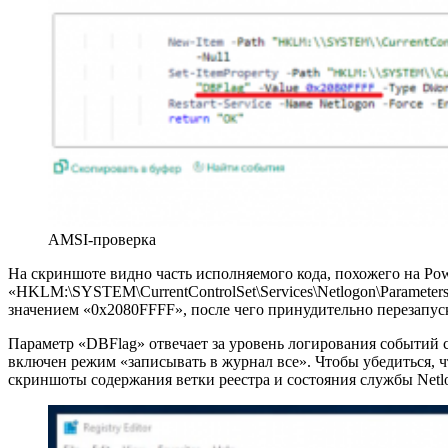
AMSI-проверка
На скриншоте видно часть исполняемого кода, похожего на Pow
«HKLM:\SYSTEM\CurrentControlSet\Services\Netlogon\Parameter
значением «0x2080FFFF», после чего принудительно перезапуск
Параметр «DBFlag» отвечает за уровень логирования событий с
включен режим «записывать в журнал все». Чтобы убедиться, 
скриншоты содержания ветки реестра и состояния службы Netlog