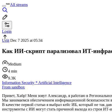
All streams
Login
Uriit
Dec 7 2025 at 05:34
Как ИИ-скрипт парализовал ИТ-инфра
Medium
4 min
9.3K
Information Security
*
Artificial Intelligence
From sandbox
Привет, Хабр! Меня зовут Александр, я работаю в Регионал
Мы занимаемся обеспечением информационной безопасности в
В качестве первой статьи я выбрал кейс ИБ, который не так да
инструменты с ИИ могут стать причиной выхода из строя ИТ-