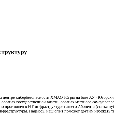
структуру
ьном центре кибербезопасности ХМАО-Югры на базе АУ «Югорс
 органах государственной власти, органах местного самоупра
вно произошел в ИТ-инфраструктуре нашего Абонента (статья пуб
инфраструктуры. Надеюсь, наш опыт поможет другим избежать т