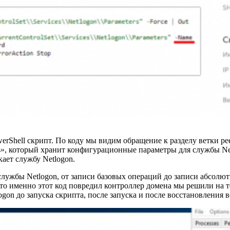
erShell скрипт. По коду мы видим обращение к разделу ветки ре
s», который хранит конфигурационные параметры для службы Net
ает службу Netlogon.
лужбы Netlogon, от записи базовых операций до записи абсолют
что именно этот код повредил контроллер домена мы решили на 
on до запуска скрипта, после запуска и после восстановления в