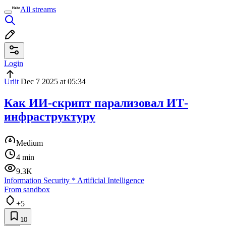
All streams
Login
Uriit
Dec 7 2025 at 05:34
Как ИИ-скрипт парализовал ИТ-
инфраструктуру
Medium
4 min
9.3K
Information Security
*
Artificial Intelligence
From sandbox
+5
10