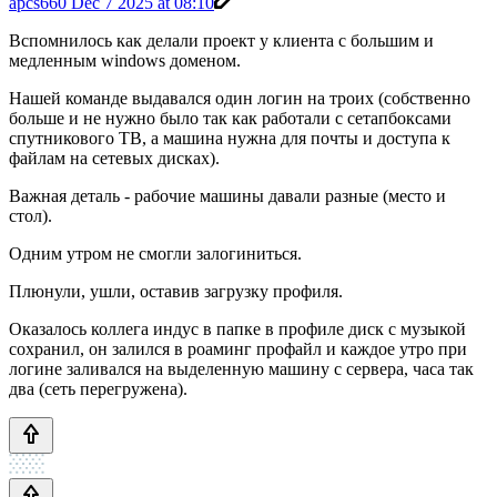
apcs660
Dec 7 2025 at 08:10
Вспомнилось как делали проект у клиента с большим и
медленным windows доменом.
Нашей команде выдавался один логин на троих (собственно
больше и не нужно было так как работали с сетапбоксами
спутникового ТВ, а машина нужна для почты и доступа к
файлам на сетевых дисках).
Важная деталь - рабочие машины давали разные (место и
стол).
Одним утром не смогли залогиниться.
Плюнули, ушли, оставив загрузку профиля.
Оказалось коллега индус в папке в профиле диск с музыкой
сохранил, он залился в роаминг профайл и каждое утро при
логине заливался на выделенную машину с сервера, часа так
два (сеть перегружена).