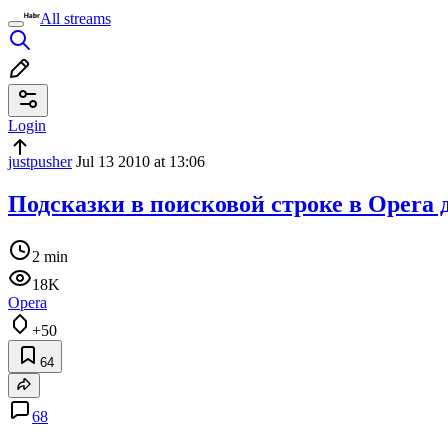
All streams
Login
justpusher
Jul 13 2010 at 13:06
Подсказки в поисковой строке в Opera 
2 min
18K
Opera
+50
64
68