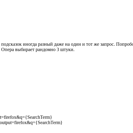
одсказок иногда разный даже на один и тот же запрос. Попробо
а Опера выбирает рандомно 3 штуки.
ut=firefox&q={SearchTerm}
&output=firefox&q={SearchTerm}